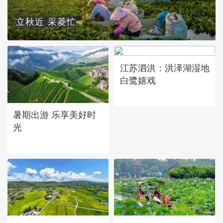
立秋近 采菱忙
江苏泗洪：洪泽湖湿地
白鹭嬉戏
暑期出游 乐享美好时
光