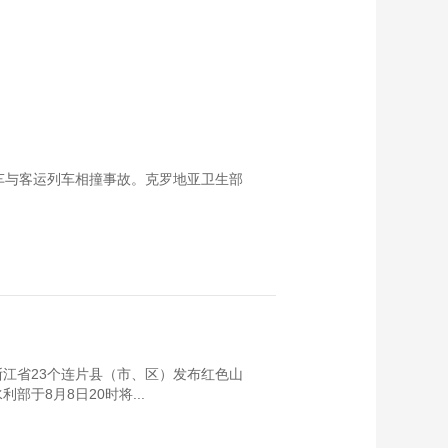
车与客运列车相撞事故。克罗地亚卫生部
浙江省23个连片县（市、区）发布红色山
于8月8日20时将...