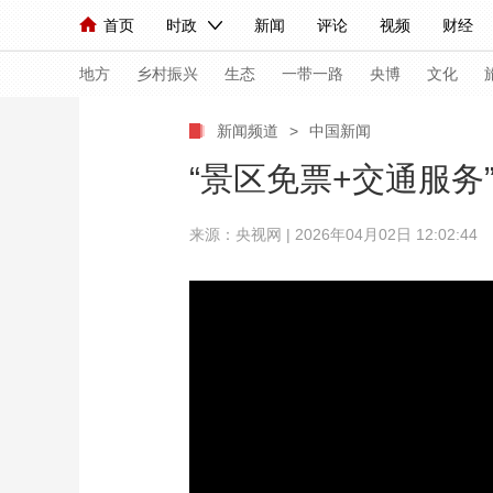
首页
时政
新闻
评论
视频
财经
人民领袖习近平
直播
海外频道
片库
iPanda
栏目大全
联播+
English
中国领导人
节目单
Монгол
听音
央视快评
微视频
习
地方
乡村振兴
生态
一带一路
央博
文化
新闻频道
>
中国新闻
总台春晚
网络春晚
共产党员网
秧纪录
“景区免票+交通服务
来源：央视网 | 2026年04月02日 12:02:44
新闻
国内
国际
评论
经济
军事
人民领袖习近平
联播+
热解读
天天学习
视频
小央视频
小央直播
直播中国
熊猫
现场
前线
比划
快看
蓝海中国
新兵
体育
直播
竞猜
2026年世界杯
2026
VIP会员
CCTV奥林匹克频道
生活体育大会