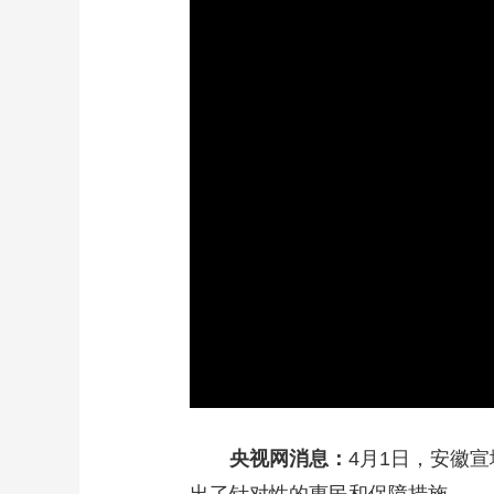
财经
教育
乡村振兴
生态环境
一带一路
大国智造
大国展会
大国保险
云顶对话
CCTV.节目官网
直播
节目单
栏目
片库
央视网消息：
4月1日，安徽