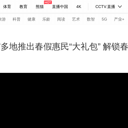
体育
教育
熊猫
直播中国
4K
CCTV.直播
式妙语
主持人
下载央视影音
热解读
天天学习
旅游
科普
健康
乐龄
阅读
艺术
数智
5G
产业+
纪录片网
国家大剧院
大型活动
”多地推出春假惠民“大礼包” 解锁
科技
法治
文娱
人物
公益
图片
习式妙语
央视快评
央视网评
光华锐评
锋面
频道
VR/AR
4K专区
全景新闻
请入列
人生第一次
人生第二次
年冬奥会
CBA
NBA
中超
国足
国际足球
网球
综
体育江湖
文化体育
冰雪道路
足球道路