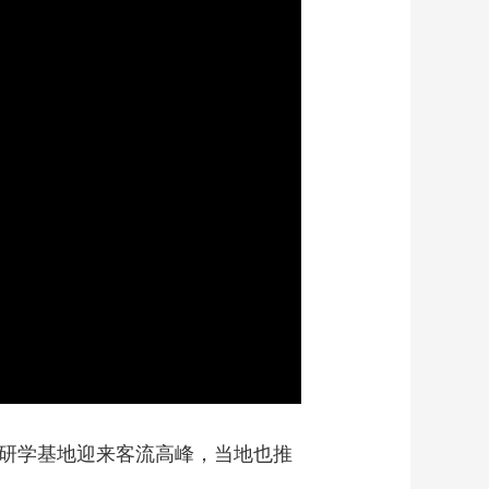
艺术
汽车
数智
5G
产业+
时尚
天气
才艺
网展
央央好物
、研学基地迎来客流高峰，当地也推