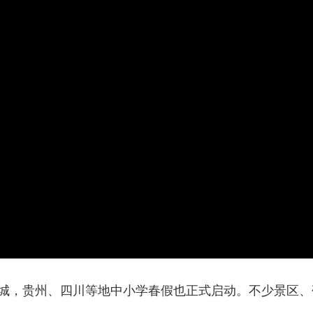
央博
非遗
文化
旅游
科普
健康
乐龄
阅读
云起
超级工厂
智敬中国
全民健康
颜选攻略
海洋
热播榜
总台企业白名单
宣城，贵州、四川等地中小学春假也正式启动。不少景区