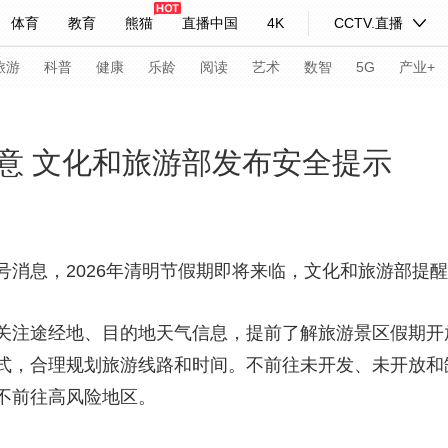
体育
教育
熊猫
直播中国
4K
CCTV.直播
式妙语
主持人
下载央视影音
热解读
天天学习
旅游
科普
健康
乐龄
阅读
艺术
数智
5G
产业+
纪录片网
国家大剧院
大型活动
意 文化和旅游部发布安全提示
科技
法治
文娱
人物
公益
图片
习式妙语
央视快评
央视网评
光华锐评
锋面
号消息，2026年清明节假期即将来临，文化和旅游部提
频道
VR/AR
4K专区
全景新闻
关注途经地、目的地天气信息，提前了解旅游景区假期开
请入列
人生第一次
人生第二次
式，合理规划旅游线路和时间。不前往未开发、未开放和
不前往高风险地区。
年冬奥会
CBA
NBA
中超
国足
国际足球
网球
综
体育江湖
文化体育
冰雪道路
足球道路