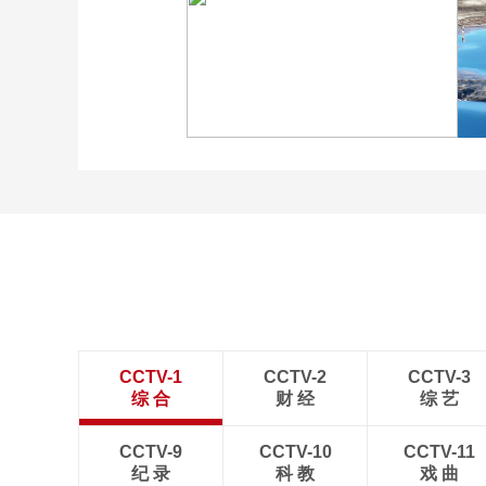
广西昭平: 高山秋茶采摘忙
“大地指纹”奏响夏夜文旅
乐章
CCTV-1
CCTV-2
CCTV-3
综 合
财 经
综 艺
CCTV-9
CCTV-10
CCTV-11
纪 录
科 教
戏 曲