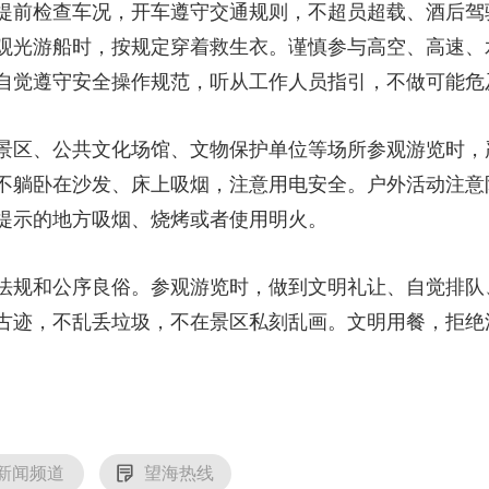
提前检查车况，开车遵守交通规则，不超员超载、酒后驾
央博
非遗
文化
旅游
科普
健康
乐龄
阅读
观光游船时，按规定穿着救生衣。谨慎参与高空、高速、
云起
超级工厂
智敬中国
全民健康
颜选攻略
海洋
自觉遵守安全操作规范，听从工作人员指引，不做可能危
景区、公共文化场馆、文物保护单位等场所参观游览时，
不躺卧在沙发、床上吸烟，注意用电安全。户外活动注意
热播榜
总台企业白名单
提示的地方吸烟、烧烤或者使用明火。
法规和公序良俗。参观游览时，做到文明礼让、自觉排队
古迹，不乱丢垃圾，不在景区私刻乱画。文明用餐，拒绝浪
新闻频道
望海热线