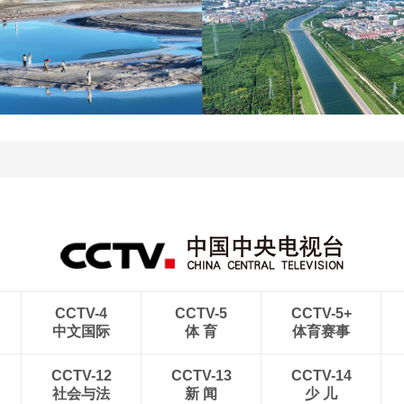
杭台高铁温玉段正式开通
贵州晴隆：二十四道拐绿
运营
意盎然
青海大柴旦翡翠湖晶莹剔
南水北调中线工程调水突
透
破800亿立方米
CCTV-4
CCTV-5
CCTV-5+
中文国际
体 育
体育赛事
CCTV-12
CCTV-13
CCTV-14
社会与法
新 闻
少 儿