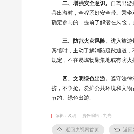
二、增强安全意识。
自驾出游
财经
教育
乡村振兴
生态环境
一带一路
具出游时，全程系好安全带。乘坐
大国智造
大国展会
大国保险
云顶对话
确定参与的，提前了解潜在风险，
三、防范火灾风险。
进入旅游
宾馆时，主动了解消防疏散通道，
CCTV.节目官网
直播
节目单
栏目
片库
规定，不在易燃物聚集地或有防火
四、文明绿色出游。
遵守法律
挤，不争抢。爱护公共环境和文物
节约、绿色出游。
编辑：及玥
责任编辑：刘亮
返回央视网首页
返回