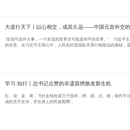
大道行天下丨以心相交，成其久远——中国元首外交
“友谊可是件大事，一个友谊的世界才可能是和平的世界。” 习近平
的珍贵。在习近平主席心中，人民友好是国际关系行稳致远的基础，是促
学习·知行丨总书记点赞的非遗苗绣焕发新生机
红、绿、蓝、黄，飞针走线绘就万千纹样；绣、插、点、挑，制作手法
成的无字史诗，穿在身上的民族图腾”。