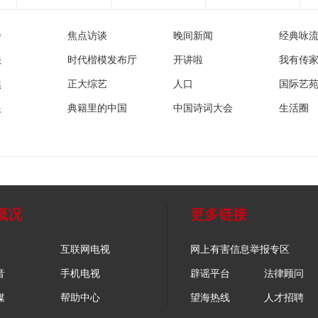
播
焦点访谈
晚间新闻
经典咏
法
时代楷模发布厅
开讲啦
我有传
然
正大综艺
人口
国际艺
眼
典籍里的中国
中国诗词大会
生活圈
概况
更多链接
互联网电视
网上有害信息举报专区
音
手机电视
辟谣平台
法律顾问
媒
帮助中心
望海热线
人才招聘