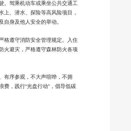
驶。驾乘机动车或乘坐公共交通工
艺术
汽车
数智
5G
产业+
水上、潜水、探险等高风险项目，
时尚
天气
才艺
网展
央央好物
及自身及他人安全的举动。
严格遵守消防安全管理规定。入住
防火避灾，严格遵守森林防火各项
、有序参观，不大声喧哗，不拥
费，践行“光盘行动”，倡导低碳