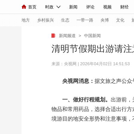
首页
时政
新闻
评论
视频
财经
人民领袖习近平
直播
海外频道
片库
iPanda
栏目大全
联播+
English
中国领导人
节目单
Монгол
听音
央视快评
微视频
习
地方
乡村振兴
生态
一带一路
央博
文化
新闻频道
>
中国新闻
总台春晚
网络春晚
共产党员网
秧纪录
清明节假期出游请注
来源：央视网 | 2026年04月02日 14:51:53
新闻
国内
国际
评论
经济
军事
人民领袖习近平
联播+
热解读
天天学习
央视网消息：
据文旅之声公众
视频
小央视频
小央直播
直播中国
熊猫
一、做好行程规划。
出游前，
现场
前线
比划
快看
蓝海中国
新兵
物品和常用药品，选择合适出行方
体育
直播
境游目的地安全形势和注意事项，
竞猜
2026年世界杯
2026
VIP会员
CCTV奥林匹克频道
生活体育大会