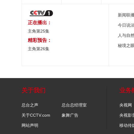
新闻联
正在播出：
今日说
主角第25集
人与自
精彩预告：
秘境之
主角第26集
关于我们
业务
总台之声
总台总经理室
央视网
关于CCTV.com
象舞广告
央视影
网站声明
移动传