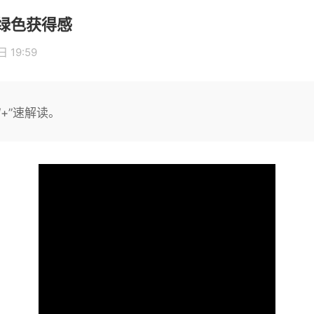
绿色获得感
 19:59
+”速解读。