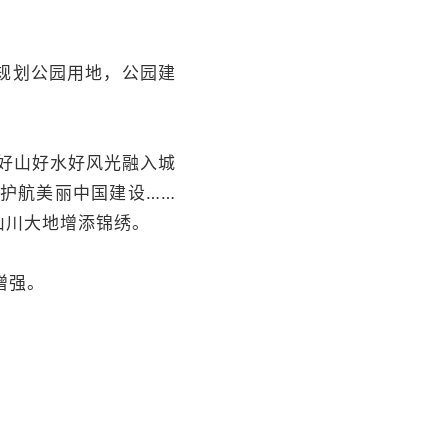
规划公园用地，公园建
把好山好水好风光融入城
治护航美丽中国建设……
山川大地增添锦绣。
增强。