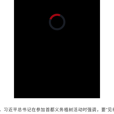
正
在
加
载
视
频
播
放
器。
加
载
完
画
静
成
:
质
音
0%
(m)
日，习近平总书记在参加首都义务植树活动时强调，要“