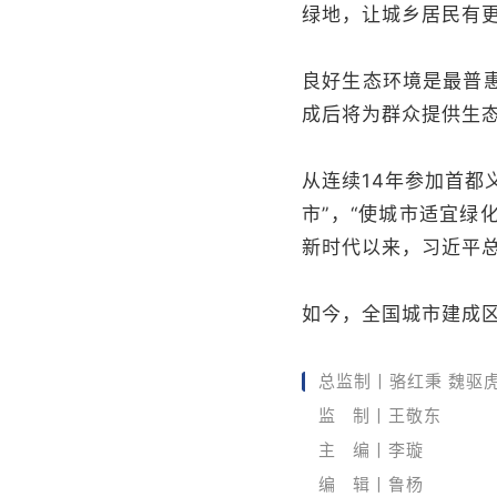
绿地，让城乡居民有更
良好生态环境是最普
成后将为群众提供生
从连续14年参加首都
市”，“使城市适宜绿
新时代以来，习近平
如今，全国城市建成
总监制丨骆红秉 魏驱
监 制丨王敬东
主 编丨李璇
编 辑丨鲁杨