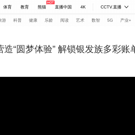
体育
教育
熊猫
直播中国
4K
CCTV.直播
式妙语
主持人
下载央视影音
热解读
天天学习
旅游
科普
健康
乐龄
阅读
艺术
数智
5G
产业+
纪录片网
国家大剧院
大型活动
营造“圆梦体验” 解锁银发族多彩
科技
法治
文娱
人物
公益
图片
习式妙语
央视快评
央视网评
光华锐评
锋面
频道
VR/AR
4K专区
全景新闻
请入列
人生第一次
人生第二次
年冬奥会
CBA
NBA
中超
国足
国际足球
网球
综
体育江湖
文化体育
冰雪道路
足球道路