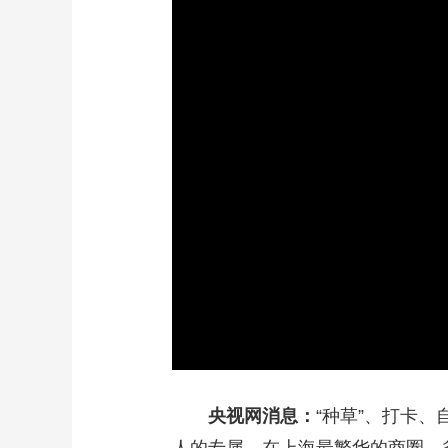
财经
教育
乡村振兴
生态环境
一带一路
大国智造
大国展会
大国保险
云顶对话
CCTV.节目官网
直播
节目单
栏目
片库
央视网消息：
“种草”、打卡