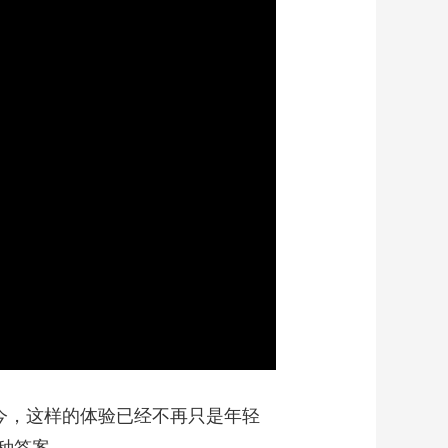
艺术
汽车
数智
5G
产业+
时尚
天气
才艺
网展
央央好物
今，这样的体验已经不再只是年轻