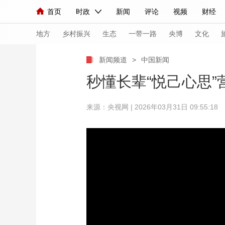
首页
时政
新闻
评论
视频
财经
人民领袖习近平
直播
海外频道
片库
iPanda
栏目大全
联播+
English
中国领导人
节目单
Монгол
听音
央视快评
微视频
习
地方
乡村振兴
生态
一带一路
央博
文化
新闻频道
>
中国新闻
总台春晚
网络春晚
共产党员网
秧纪录
秒懂长辈“悦己心思”
来源：央视网 | 2026年03月31日 09:55:18
新闻
国内
国际
评论
经济
军事
人民领袖习近平
联播+
热解读
天天学习
视频
小央视频
小央直播
直播中国
熊猫
现场
前线
比划
快看
蓝海中国
新兵
体育
直播
竞猜
2026年世界杯
2026
VIP会员
CCTV奥林匹克频道
生活体育大会