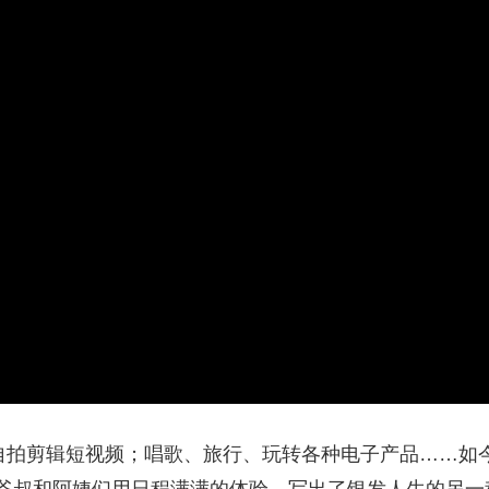
央博
非遗
文化
旅游
科普
健康
乐龄
阅读
云起
超级工厂
智敬中国
全民健康
颜选攻略
海洋
热播榜
总台企业白名单
、自拍剪辑短视频；唱歌、旅行、玩转各种电子产品……如