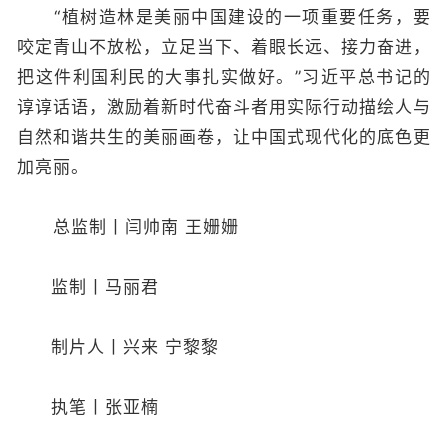
“植树造林是美丽中国建设的一项重要任务，要
咬定青山不放松，立足当下、着眼长远、接力奋进，
把这件利国利民的大事扎实做好。”习近平总书记的
谆谆话语，激励着新时代奋斗者用实际行动描绘人与
自然和谐共生的美丽画卷，让中国式现代化的底色更
加亮丽。
总监制丨闫帅南 王姗姗
监制丨马丽君
制片人丨兴来 宁黎黎
执笔丨张亚楠