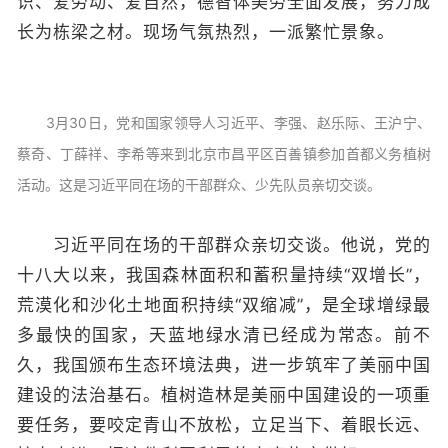
识、爱劳动、爱自然，德智体美劳全面发展，努力成
长为栋梁之材。现场气氛热烈，一派繁忙景象。
3月30日，党和国家领导人习近平、李强、赵乐际、王沪宁、
蔡奇、丁薛祥、李希等来到北京市昌平区百善镇参加首都义务植树
活动。这是习近平同在场的干部群众、少先队员亲切交谈。
习近平同在场的干部群众亲切交谈。他说，党的
十八大以来，我国森林面积和蓄积量持续“双增长”，
荒漠化和沙化土地面积持续“双缩减”，是全球增绿最
多最快的国家，天蓝地绿水清已经成为常态。前不
久，我国颁布生态环境法典，进一步筑牢了美丽中国
建设的法治基石。植树造林是美丽中国建设的一项重
要任务，要咬定青山不放松，立足当下、着眼长远、