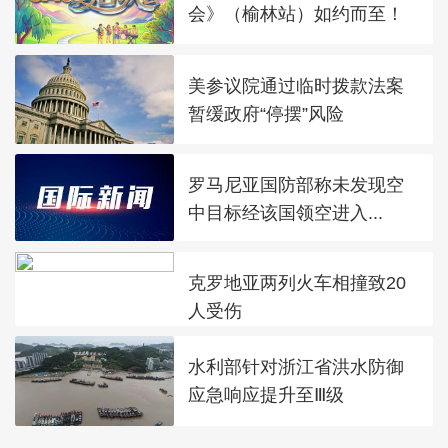
会》（榆林站）如约而至！
美参议院通过临时拨款法案
暂缓政府“停摆”风险
罗马尼亚国防部称未发现空
中目标经该国领空进入...
克罗地亚两列火车相撞致20
人受伤
水利部针对浙江省洪水防御
应急响应提升至Ⅲ级