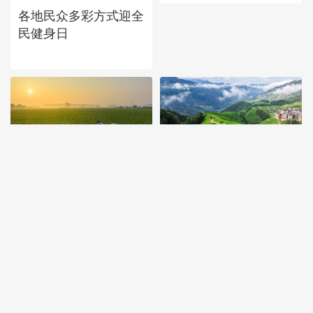
各地民众多彩方式迎全
民健身日
立秋近 采菱忙
暑期出游 乐享美好时
光
江苏泗洪：洪泽湖湿地
白鹭嬉戏