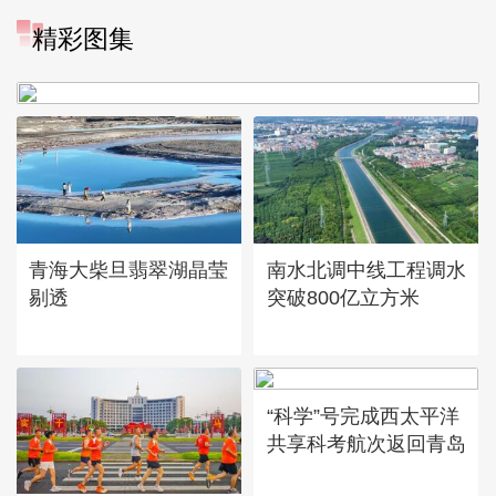
精彩图集
“大地指纹”奏响夏夜文旅乐
章
青海大柴旦翡翠湖晶莹
南水北调中线工程调水
剔透
突破800亿立方米
“科学”号完成西太平洋
共享科考航次返回青岛