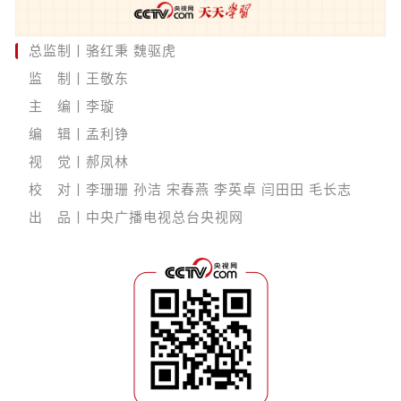
总监制丨骆红秉 魏驱虎
监 制丨王敬东
主 编丨李璇
编 辑丨孟利铮
视 觉丨郝凤林
校 对丨李珊珊 孙洁 宋春燕 李英卓 闫田田 毛长志
出 品丨中央广播电视总台央视网