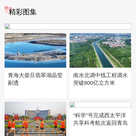
“大地指纹”奏响夏夜文旅乐
精彩图集
章
青海大柴旦翡翠湖晶莹
南水北调中线工程调水
剔透
突破800亿立方米
“科学”号完成西太平洋
共享科考航次返回青岛