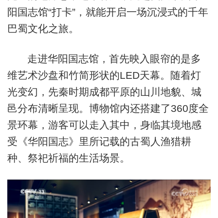
阳国志馆“打卡”，就能开启一场沉浸式的千年
巴蜀文化之旅。
走进华阳国志馆，首先映入眼帘的是多
维艺术沙盘和竹简形状的LED天幕。随着灯
光变幻，先秦时期成都平原的山川地貌、城
邑分布清晰呈现。博物馆内还搭建了360度全
景环幕，游客可以走入其中，身临其境地感
受《华阳国志》里所记载的古蜀人渔猎耕
种、祭祀祈福的生活场景。