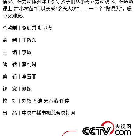
情况、在劳动体验课上引导孩子们从小树立劳动观念、在思政
课上讲“小树苗”何以长成“参天大树”……一个个“微镜头”，暖
心又难忘。
总监制丨骆红秉 魏驱虎
监 制丨王敬东
主 编丨李璇
编 辑丨蔡纯琳
剪 辑丨李雪菲
视 觉丨颜妮
校 对丨刘禛 孙洁 宋春燕 任佳
出 品丨中央广播电视总台央视网