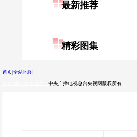
最新推荐
财经
教育
乡村振兴
生态环境
一带一路
大国智造
大国展会
大国保险
云顶对话
精彩图集
CCTV.节目官网
直播
节目单
栏目
片库
首页
|
全站地图
京ICP备10003349号-1
中央广播电视总台
央视网
版权所有