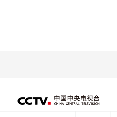
央博
非遗
文化
旅游
科普
健康
乐龄
阅读
云起
超级工厂
智敬中国
全民健康
颜选攻略
海洋
热播榜
总台企业白名单