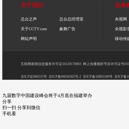
关于我们
业务
总台之声
总台总经理室
央视网
关于CCTV.com
象舞广告
央视影
网站声明
移动传
互联网新闻信息服务许可证10120170003
网上传播视听节目许可证号0102
京ICP证060535号
京ICP备06036302号-2
京ICP备10003349号
京ICP备10
九届数字中国建设峰会将于4月底在福建举办
分享
扫一扫 分享到微信
手机看