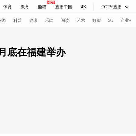
体育
教育
熊猫
直播中国
4K
CCTV.直播
式妙语
主持人
下载央视影音
热解读
天天学习
旅游
科普
健康
乐龄
阅读
艺术
数智
5G
产业+
纪录片网
国家大剧院
大型活动
月底在福建举办
科技
法治
文娱
人物
公益
图片
习式妙语
央视快评
央视网评
光华锐评
锋面
频道
VR/AR
4K专区
全景新闻
请入列
人生第一次
人生第二次
冬奥会
CBA
NBA
中超
国足
国际足球
网球
综
体育江湖
文化体育
冰雪道路
足球道路