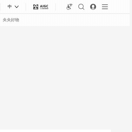
中
央央好物
合体育
亚冬会