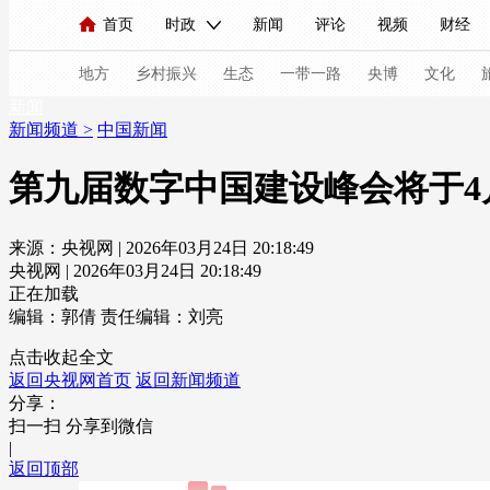
首页
时政
新闻
评论
视频
财经
人民领袖习近平
直播
海外频道
片库
iPanda
栏目大全
联播+
English
中国领导人
节目单
Монгол
听音
央视快评
微视频
习
地方
乡村振兴
生态
一带一路
央博
文化
新闻
新闻频道
>
中国新闻
总台春晚
网络春晚
共产党员网
秧纪录
第九届数字中国建设峰会将于4
来源：央视网 | 2026年03月24日 20:18:49
新闻
国内
国际
评论
经济
军事
央视网 | 2026年03月24日 20:18:49
人民领袖习近平
联播+
热解读
天天学习
正在加载
编辑：郭倩
责任编辑：刘亮
视频
小央视频
小央直播
直播中国
熊猫
点击收起全文
返回央视网首页
返回新闻频道
现场
前线
比划
快看
蓝海中国
新兵
分享：
扫一扫 分享到微信
体育
直播
竞猜
2026年世界杯
2026年
|
返回顶部
VIP会员
CCTV奥林匹克频道
生活体育大会