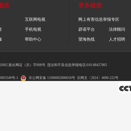
概况
更多链接
互联网电视
网上有害信息举报专区
音
手机电视
辟谣平台
法律顾问
媒
帮助中心
望海热线
人才招聘
002 新出网证（京）字098号
违法和不良信息举报电话:010-88427865
003349号-1
京公网安备 11000002000018号
京网文〔2024〕4690-222号