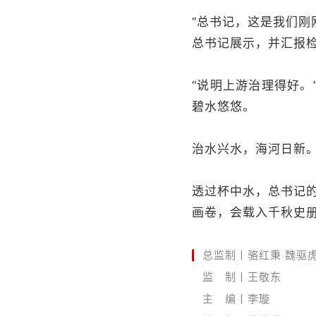
“总书记，这是我们刚
总书记展示，并汇报
“说明上游治理得好
碧水悠悠。
治水兴水，海河日新
透过杯中水，总书记
画卷，会载入千秋史册
总监制丨骆红秉 魏驱
监 制丨王敬东
主 编丨李璇