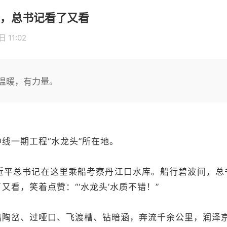
，总书记看了又看
 11:02
温暖，有力量。
线一期工程“水龙头”所在地。
，习近平总书记在这里乘船考察丹江口水库。船行碧波间，
又看，笑着点赞：“‘水龙头’水质不错！”
出陶岔、过哑口、飞渡槽、钻暗涵，奔流千余公里，润泽