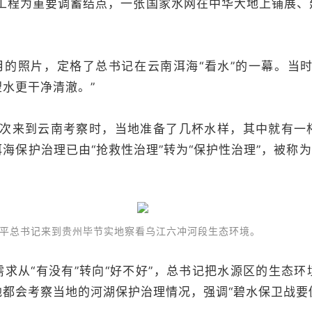
纽工程为重要调蓄结点，一张国家水网在中华大地上铺展、
1月的照片，定格了总书记在云南洱海“看水”的一幕。当
水更干净清澈。”
记再次来到云南考察时，当地准备了几杯水样，其中就有一
海保护治理已由“抢救性治理”转为“保护性治理”，被称为
习近平总书记来到贵州毕节实地察看乌江六冲河段生态环境。
求从“有没有”转向“好不好”，总书记把水源区的生态
都会考察当地的河湖保护治理情况，强调“碧水保卫战要促