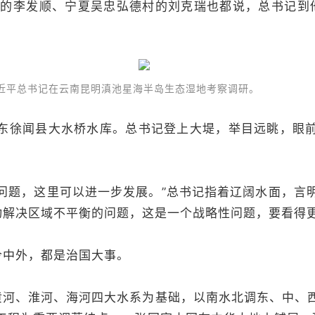
家村的李发顺、宁夏吴忠弘德村的刘克瑞也都说，总书记到
，习近平总书记在云南昆明滇池星海半岛生态湿地考察调研。
，广东徐闻县大水桥水库。总书记登上大堤，举目远眺，眼前
问题，这里可以进一步发展。”总书记指着辽阔水面，言
动解决区域不平衡的问题，这是一个战略性问题，要看得更
今中外，都是治国大事。
黄河、淮河、海河四大水系为基础，以南水北调东、中、西