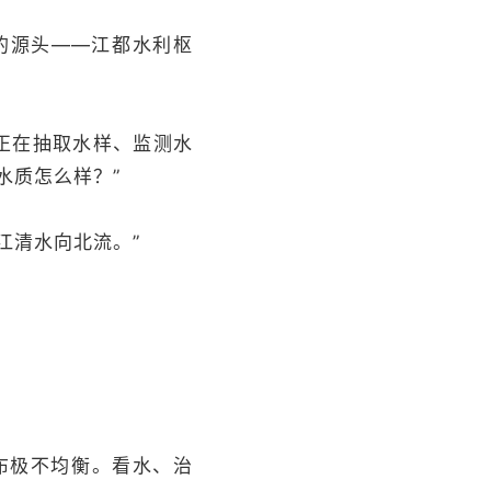
的源头——江都水利枢
员正在抽取水样、监测水
水质怎么样？”
江清水向北流。”
布极不均衡。看水、治