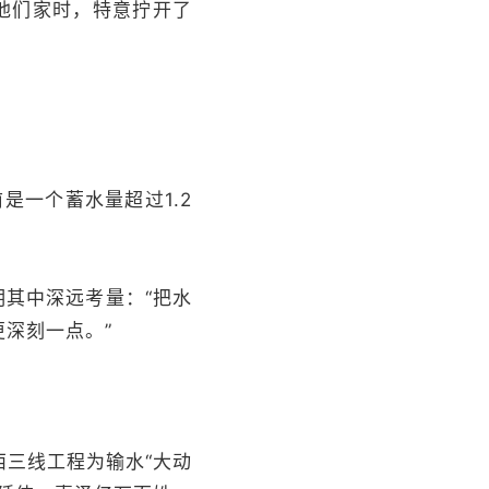
他们家时，特意拧开了
是一个蓄水量超过1.2
明其中深远考量：“把水
深刻一点。”
三线工程为输水“大动