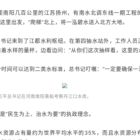
距南阳几百公里的江苏扬州，有南水北调东线一期工程
从这里出发，“爬梯”北上，将一泓碧水送入北方大地。
日，总书记来到了江都水利枢纽。在第四抽水站外，工作人
着水样的量杯，边看边问：“从你们这次抽样看，这里的
时间可以达到二类水标准，总书记叮嘱：“一定要确保一
，习近平总书记在河南南阳乘船考察丹江口水库。
的是“民生为上、治水为要”的执政理念。
水资源占有量约为世界平均水平的35%，而且水资源分