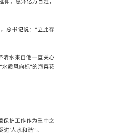
延伸，惠泽亿万百姓，
时，总书记说：“立此存
杯清水来自他一直关心
“水质风向标”的海菜花
环境保护工作作为重中之
进‘人水和谐’”。