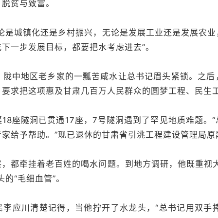
、脱贫与致富。
无论是城镇化还是乡村振兴，无论是发展工业还是发展农业
究下一步发展目标，都要把水考虑进去”。
行，陇中地区老乡家的一瓢苦咸水让总书记眉头紧锁。之
，要求把这项惠及甘肃几百万人民群众的圆梦工程、民生
18座隧洞已贯通17座，7号隧洞遇到了罕见地质难题。
专家给予帮助。”现已退休的甘肃省引洮工程建设管理局原
察，都牵挂着老百姓的喝水问题。到地方调研，他既重视大
头的“毛细血管”。
民李应川清楚记得，当他拧开了水龙头，“总书记用双手捧