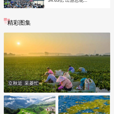
34.63亿 出游总花...
精彩图集
立秋近 采菱忙