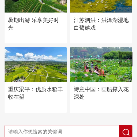
暑期出游 乐享美好时
江苏泗洪：洪泽湖湿地
光
白鹭嬉戏
重庆梁平：优质水稻丰
诗意中国：画船撑入花
收在望
深处