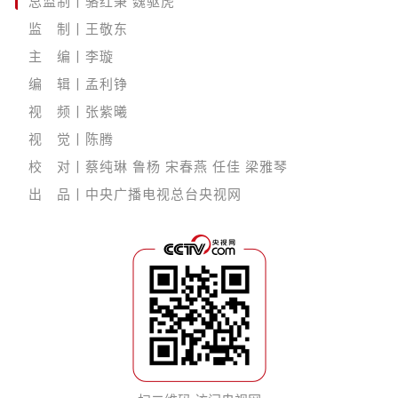
总监制丨骆红秉 魏驱虎
监 制丨王敬东
主 编丨李璇
编 辑丨孟利铮
视 频丨张紫曦
视 觉丨陈腾
校 对丨蔡纯琳 鲁杨 宋春燕 任佳 梁雅琴
出 品丨中央广播电视总台央视网