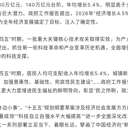
130万亿元、140万亿元台阶，年均增长5.4%、明显高
巨大潜力。政府工作报告提出，2026年“经济增长4.5
，为全年经济发展锚定了目标、注入了确定性。
五”时期，一批重大关键核心技术攻关取得实效，为产
提出，抓住新一轮科技革命和产业变革历史机遇，全面增
力的科技支撑。
”时期，居民人均可支配收入年均增长5.4%，城镇新
，加强普惠性、基础性、兜底性民生建设”……政府工作
更大力度增进民生福祉的鲜明导向，彰显“民之所盼，政
边小事”，“十五五”规划纲要草案涉及经济社会发展方
著成效”“科技自立自强水平大幅提高”“进一步全面深化改
这一系列部署立足当下、着眼长远，擘画了中国经济向“