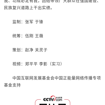
我、功成必定有我，团结带领广大群众在强国建设、
民族复兴道路上干出实绩。
监制：张军 于锋
统筹：伍刚 王薇
策划：赵净 关灵子
视频：郑平平 李影（实习）
中国互联网发展基金会中国正能量网络传播专项
基金支持