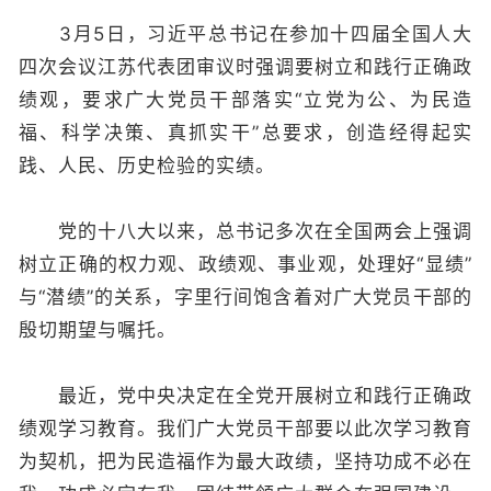
3月5日，习近平总书记在参加十四届全国人大
四次会议江苏代表团审议时强调要树立和践行正确政
绩观，要求广大党员干部落实“立党为公、为民造
福、科学决策、真抓实干”总要求，创造经得起实
践、人民、历史检验的实绩。
党的十八大以来，总书记多次在全国两会上强调
树立正确的权力观、政绩观、事业观，处理好“显绩”
与“潜绩”的关系，字里行间饱含着对广大党员干部的
殷切期望与嘱托。
最近，党中央决定在全党开展树立和践行正确政
绩观学习教育。我们广大党员干部要以此次学习教育
为契机，把为民造福作为最大政绩，坚持功成不必在