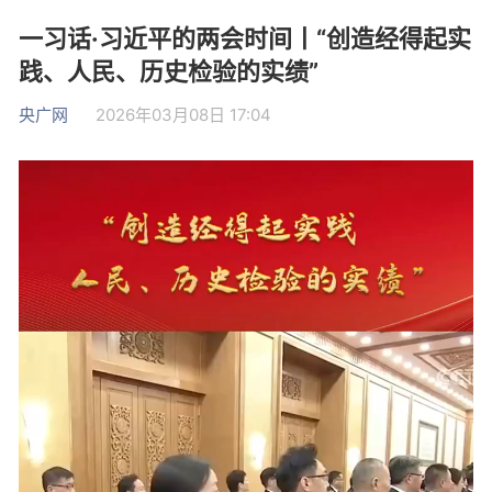
一习话·习近平的两会时间丨“创造经得起实
践、人民、历史检验的实绩”
央广网
2026年03月08日 17:04