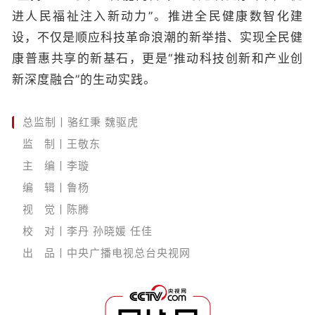
进人民福祉注入新动力”。推进全民健康数智化建
设，不仅是顺应科技革命浪潮的新举措、实现全民健
康普惠共享的新基石，更是“推动科技创新和产业创
新深度融合”的生动实践。
总监制丨骆红秉 魏驱虎
监 制丨王敬东
主 编丨李璇
编 辑丨鲁杨
视 觉丨陈腾
校 对丨李丹 孙晓媛 任佳
出 品丨中央广播电视总台央视网