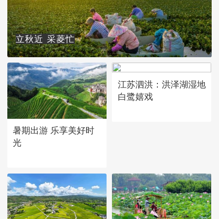
立秋近 采菱忙
江苏泗洪：洪泽湖湿地
白鹭嬉戏
暑期出游 乐享美好时
光