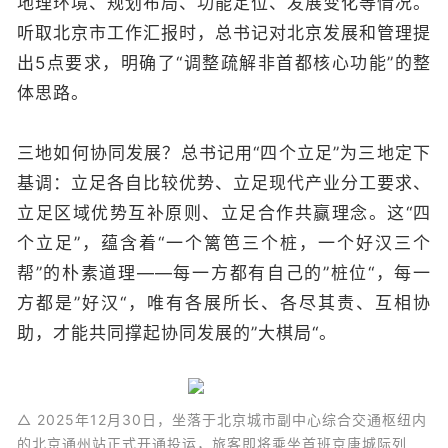
地理环境、规划布局、功能定位、发展变化等情况。
听取北京市工作汇报时，总书记对北京发展和管理提
出5点要求，明确了“调整疏解非首都核心功能”的整
体思路。
三地如何协同发展？总书记用“四个立足”为三地定下
基调：立足各自比较优势、立足现代产业分工要求、
立足区域优势互补原则、立足合作共赢理念。这“四
个立足”，蕴含着“一个篱笆三个桩，一个好汉三个
帮”的朴素道理——每一方都有自己的”桩位“，每一
方都是”好汉“，唯有各展所长、各尽其责、互相协
助，才能共同撑起协同发展的”大棋局“。
△ 2025年12月30日，坐落于北京城市副中心综合交通枢纽内
的北京通州站正式开通投运，旅客即将乘坐首班京唐城际列