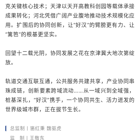
克关键核心技术；天津以天开高教科创园等载体承接
成果转化；河北凭借广阔产业腹地推动技术规模化应
用。扩围后的协同创新，让“好汉”的臂膀更有力、让
“篱笆”的根基更坚实。
回望十二载光阴，协同发展之花在京津冀大地次第绽
放。
轨道交通互联互通，公共服务共建共享，产业协同串
珠成链，创新要素跨域流动……从一域兴到全域强，
桩基深扎，“好汉”携手，一个协同共生、活力迸发的
世界级城市群，正在拔节生长。
总监制丨骆红秉 魏驱虎
监 制丨王敬东