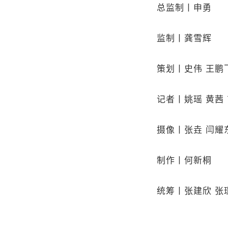
总监制丨申勇
监制丨龚雪辉
策划丨史伟 王鹏
记者丨姚瑶 黄茜 
摄像丨张垚 闫耀
制作丨何新桐
统筹丨张建欣 张璟