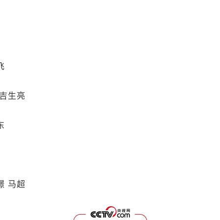
飞
吉生亮
东
 马超