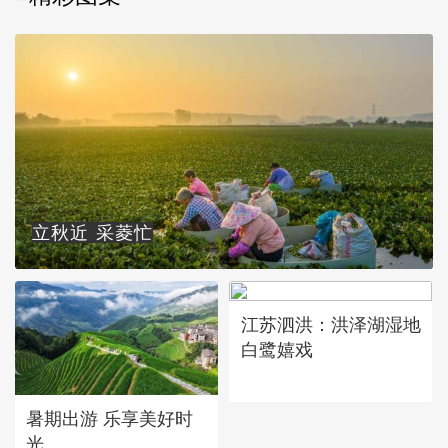
立秋近 采菱忙
江苏泗洪：洪泽湖湿地
白鹭嬉戏
暑期出游 乐享美好时
光