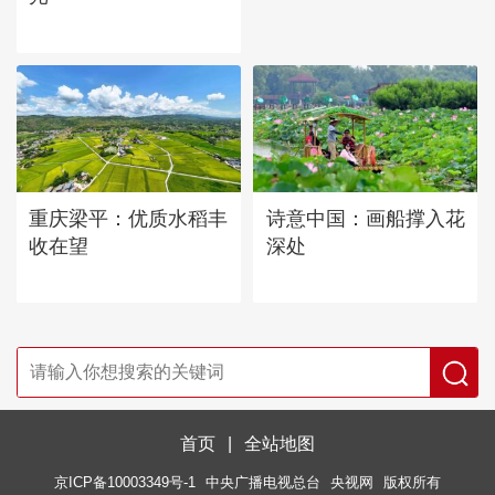
重庆梁平：优质水稻丰
诗意中国：画船撑入花
收在望
深处
首页
|
全站地图
京ICP备10003349号-1
中央广播电视总台
央视网
版权所有