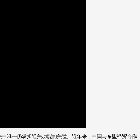
艺术
汽车
数智
5G
产业+
时尚
天气
才艺
网展
央央好物
画
静
质
音
(m)
关中唯一仍承担通关功能的关隘。近年来，中国与东盟经贸合作