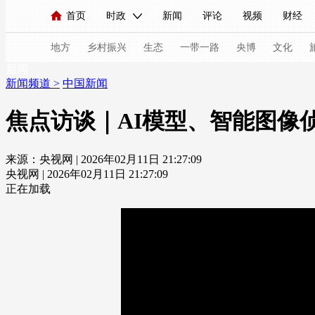
首页
时政
新闻
评论
视频
财经
人民领袖习近平
直播
海外频道
片库
iPanda
栏目大全
联播+
English
中国领导人
节目单
Монгол
听音
央视快评
微视频
习
地方
乡村振兴
生态
一带一路
央博
文化
新闻
新闻频道
>
中国新闻
总台春晚
网络春晚
共产党员网
秧纪录
焦点访谈｜AI模型、智能图像
来源：央视网 | 2026年02月11日 21:27:09
新闻
国内
国际
评论
经济
军事
央视网 | 2026年02月11日 21:27:09
人民领袖习近平
联播+
热解读
天天学习
正在加载
视频
小央视频
小央直播
直播中国
熊猫
现场
前线
比划
快看
蓝海中国
新兵
体育
直播
竞猜
2026年世界杯
2026年
VIP会员
CCTV奥林匹克频道
生活体育大会