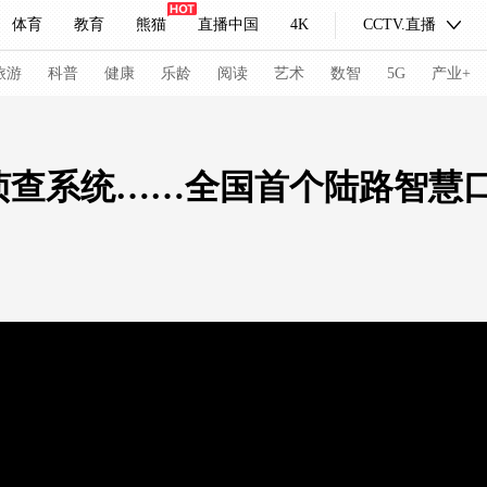
体育
教育
熊猫
直播中国
4K
CCTV.直播
式妙语
主持人
下载央视影音
热解读
天天学习
旅游
科普
健康
乐龄
阅读
艺术
数智
5G
产业+
纪录片网
国家大剧院
大型活动
侦查系统……全国首个陆路智慧
科技
法治
文娱
人物
公益
图片
习式妙语
央视快评
央视网评
光华锐评
锋面
频道
VR/AR
4K专区
全景新闻
请入列
人生第一次
人生第二次
冬奥会
CBA
NBA
中超
国足
国际足球
网球
综
体育江湖
文化体育
冰雪道路
足球道路