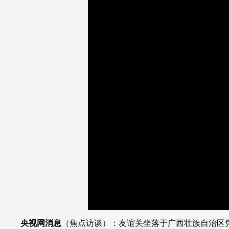
财经
教育
乡村振兴
生态环境
一带一路
大国智造
大国展会
大国保险
云顶对话
CCTV.节目官网
直播
节目单
栏目
片库
加
载
/
完
成
:
0%
央视网消息
（焦点访谈）：友谊关坐落于广西壮族自治区