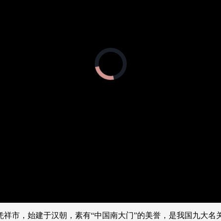
央博
非遗
文化
旅游
科普
健康
乐龄
阅读
云起
超级工厂
智敬中国
全民健康
颜选攻略
海洋
正
在
加
载
视
热播榜
总台企业白名单
频
播
放
器。
凭祥市，始建于汉朝，素有“中国南大门”的美誉，是我国九大名