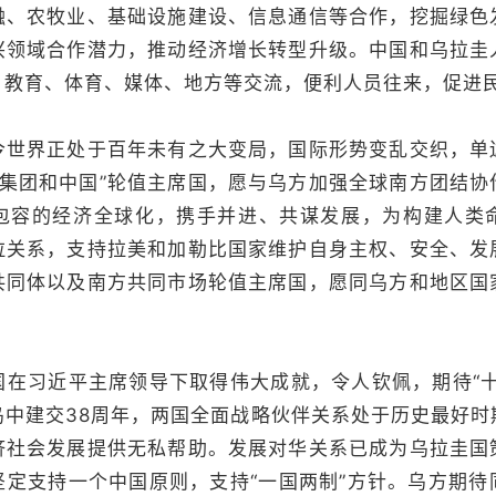
融、农牧业、基础设施建设、信息通信等合作，挖掘绿色
兴领域合作潜力，推动经济增长转型升级。中国和乌拉圭
、教育、体育、媒体、地方等交流，便利人员往来，促进
界正处于百年未有之大变局，国际形势变乱交织，单
国集团和中国”轮值主席国，愿与乌方加强全球南方团结
包容的经济全球化，携手并进、共谋发展，为构建人类
拉关系，支持拉美和加勒比国家维护自身主权、安全、发
共同体以及南方共同市场轮值主席国，愿同乌方和地区国
习近平主席领导下取得伟大成就，令人钦佩，期待“十
乌中建交38周年，两国全面战略伙伴关系处于历史最好时
济社会发展提供无私帮助。发展对华关系已成为乌拉圭国
坚定支持一个中国原则，支持“一国两制”方针。乌方期待