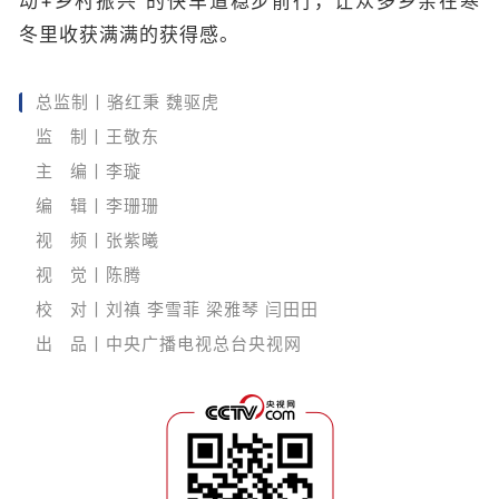
动+乡村振兴”的快车道稳步前行，让众多乡亲在寒
冬里收获满满的获得感。
总监制丨骆红秉 魏驱虎
监 制丨王敬东
主 编丨李璇
编 辑丨李珊珊
视 频丨张紫曦
视 觉丨陈腾
校 对丨刘禛 李雪菲 梁雅琴 闫田田
出 品丨中央广播电视总台央视网