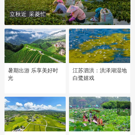
立秋近 采菱忙
暑期出游 乐享美好时
江苏泗洪：洪泽湖湿地
光
白鹭嬉戏