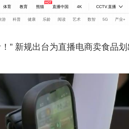
体育
教育
熊猫
直播中国
4K
CCTV.直播
式妙语
主持人
下载央视影音
热解读
天天学习
旅游
科普
健康
乐龄
阅读
艺术
数智
5G
产业+
纪录片网
国家大剧院
大型活动
！” 新规出台为直播电商卖食品划出
科技
法治
文娱
人物
公益
图片
习式妙语
央视快评
央视网评
光华锐评
锋面
频道
VR/AR
4K专区
全景新闻
请入列
人生第一次
人生第二次
年冬奥会
CBA
NBA
中超
国足
国际足球
网球
综
体育江湖
文化体育
冰雪道路
足球道路