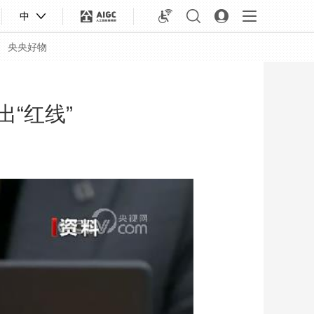
中
央央好物
“红线”
合体育
亚冬会