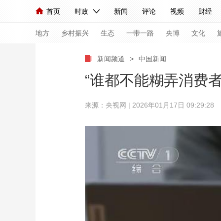
首页
时政
新闻
评论
视频
财经
人民领袖习近平
直播
海外频道
片库
iPanda
栏目大全
联播+
English
中国领导人
节目单
Монгол
听音
央视快评
微视频
习
地方
乡村振兴
生态
一带一路
央博
文化
新闻频道
>
中国新闻
总台春晚
网络春晚
共产党员网
秧纪录
“谁都不能糊弄消费者
来源：央视网 | 2026年01月17日 09:29:28
新闻
国内
国际
评论
经济
军事
人民领袖习近平
联播+
热解读
天天学习
视频
小央视频
小央直播
直播中国
熊猫
现场
前线
比划
快看
蓝海中国
新兵
体育
直播
竞猜
2026年世界杯
2026
VIP会员
CCTV奥林匹克频道
生活体育大会