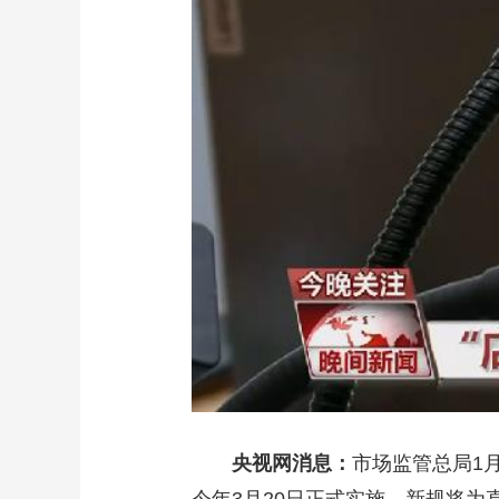
财经
教育
乡村振兴
生态环境
一带一路
大国智造
大国展会
大国保险
云顶对话
CCTV.节目官网
直播
节目单
栏目
片库
央视网消息：
市场监管总局1