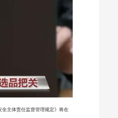
艺术
汽车
数智
5G
产业+
时尚
天气
才艺
网展
央央好物
安全主体责任监督管理规定》将在