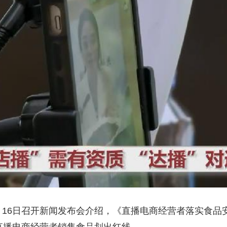
央博
非遗
文化
旅游
科普
健康
乐龄
阅读
云起
超级工厂
智敬中国
全民健康
颜选攻略
海洋
热播榜
总台企业白名单
月16日召开新闻发布会介绍，《直播电商经营者落实食品