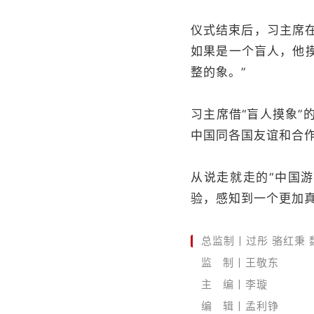
仪式结束后，习主席在
如果是一个盲人，他
整的象。”
习主席借“盲人摸象
中国同各国友谊和合
从说走就走的“中国
验，感知到一个更加
总监制丨过彤 骆红秉 
监 制丨王敬东
主 编丨李璇
编 辑丨孟利铮