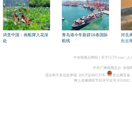
诗意中国：画船撑入花深
青岛港今年新辟16条国际
河北
处
航线
出云
中央电视台网站
|
关于CCTV.com
|
人
中央广播电视总台 央视
违法和不良信息举报
京ICP证060535号
京公网安备 11
网上传播视听节目许可证号 0102002