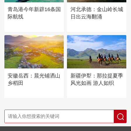
青岛港今年新辟16条国
河北承德：金山岭长城
际航线
日出云海翻涌
安徽岳西：晨光铺洒山
新疆伊犁：那拉提夏季
乡稻田
风光如画 游人如织