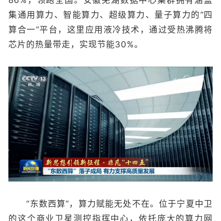
集通用算力、智能算力、超级算力、量子算力的“四
算合一”平台，这里应用液冷技术，通过受热沸腾将
芯片的热量带走，实现节能30%。
“东数西算”，算力赋能无处不在。位于宁夏中卫
的这个商业卫星测控指挥中心，依托庞大的算力网