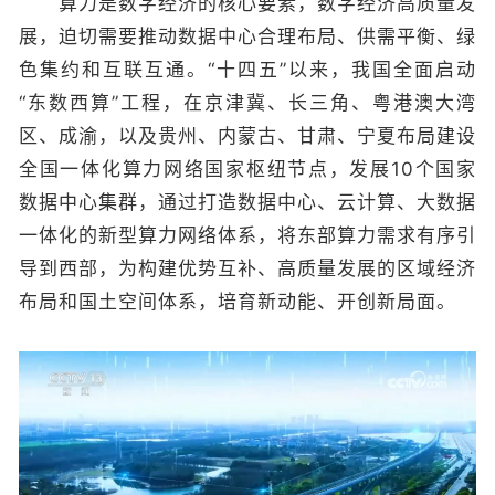
算力是数字经济的核心要素，数字经济高质量发
展，迫切需要推动数据中心合理布局、供需平衡、绿
色集约和互联互通。“十四五”以来，我国全面启动
“东数西算”工程，在京津冀、长三角、粤港澳大湾
区、成渝，以及贵州、内蒙古、甘肃、宁夏布局建设
全国一体化算力网络国家枢纽节点，发展10个国家
数据中心集群，通过打造数据中心、云计算、大数据
一体化的新型算力网络体系，将东部算力需求有序引
导到西部，为构建优势互补、高质量发展的区域经济
布局和国土空间体系，培育新动能、开创新局面。