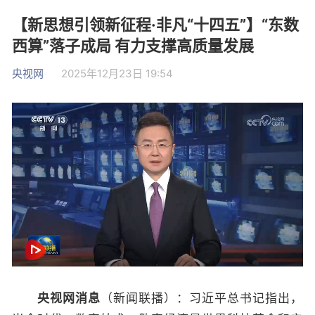
【新思想引领新征程·非凡“十四五”】“东数
西算”落子成局 有力支撑高质量发展
央视网
2025年12月23日 19:54
央视网消息
（新闻联播）：习近平总书记指出，