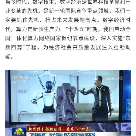
当今时代，数字技术、数字经济是世界科技革命和产
业变革的先机，是新一轮国际竞争重点领域，我们一
定要抓住先机、抢占未来发展制高点。数字经济时
代，算力是新质生产力。“十四五”时期，我国启动全
国一体化算力网络国家枢纽节点建设，深入实施“东
数西算”工程，为经济社会高质量发展注入强劲动
能。