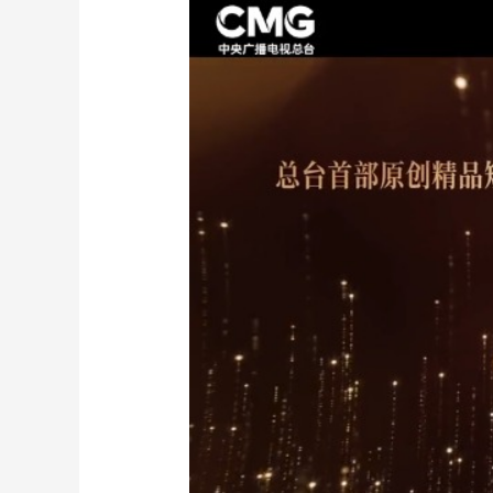
财经
教育
乡村振兴
生态环境
一带一路
大国智造
大国展会
大国保险
云顶对话
CCTV.节目官网
直播
节目单
栏目
片库