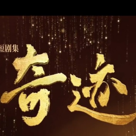
央博
非遗
文化
旅游
科普
健康
乐龄
阅读
云起
超级工厂
智敬中国
全民健康
颜选攻略
海洋
热播榜
总台企业白名单