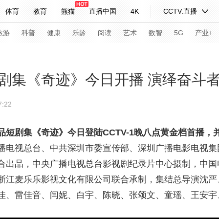
体育
教育
熊猫
直播中国
4K
CCTV.直播
式妙语
主持人
下载央视影音
热解读
天天学习
旅游
科普
健康
乐龄
阅读
艺术
数智
5G
产业+
纪录片网
国家大剧院
大型活动
剧集《奇迹》今日开播 演绎奋斗者
:22
科技
法治
文娱
人物
公益
图片
习式妙语
央视快评
央视网评
光华锐评
锋面
品短剧集
《奇迹》
今日登陆CCTV-1晚八点黄金档首播，并将
播电视总台、中共深圳市委宣传部、深圳广播电影电视集
频道
VR/AR
4K专区
全景新闻
合出品，中央广播电视总台影视剧纪录片中心摄制，中国
请入列
人生第一次
人生第二次
浙江麦乐乐影视文化有限公司联合承制，集结总导演沈严
年冬奥会
CBA
NBA
中超
国足
国际足球
网球
综
佳、雷佳音、闫妮、白宇、陈晓、张颂文、童瑶、王安宇
体育江湖
文化体育
冰雪道路
足球道路