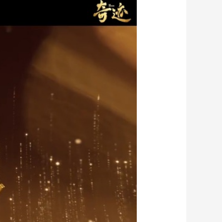
艺术
汽车
数智
5G
产业+
时尚
天气
才艺
网展
央央好物