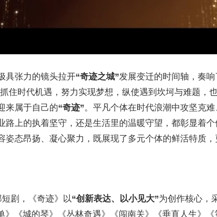
具张力的镜头拉开
“奇迹之城”
发展变迁的时间轴，奏响
，抓住时代机遇，努力实现梦想，纵使遇到坎坷与难题，
迎来属于自己的
“奇迹”
。平凡个体在时代浪潮中攻坚克难
业路上的执着坚守，还是生活里的温暖守望，都彰显着个
容姿态昂扬、凝心聚力，既展现了多元个体的鲜活特质，
部短剧，《奇迹》以
“创新表达、以小见大”
为创作核心，
订单》《城的琴》《丛林奇遇》《闯南关》《垂直人生》《