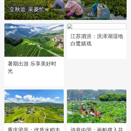
立秋近 采菱忙
江苏泗洪：洪泽湖湿地
白鹭嬉戏
暑期出游 乐享美好时
光
重庆梁平：优质水稻丰
诗意中国：画船撑入花