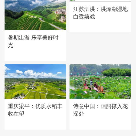
江苏泗洪：洪泽湖湿地
白鹭嬉戏
暑期出游 乐享美好时
光
重庆梁平：优质水稻丰
诗意中国：画船撑入花
收在望
深处