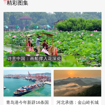
精彩图集
诗意中国：画船撑入花深处
青岛港今年新辟16条国
河北承德：金山岭长城