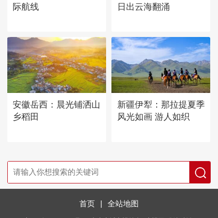
际航线
日出云海翻涌
安徽岳西：晨光铺洒山
新疆伊犁：那拉提夏季
乡稻田
风光如画 游人如织
首页
|
全站地图