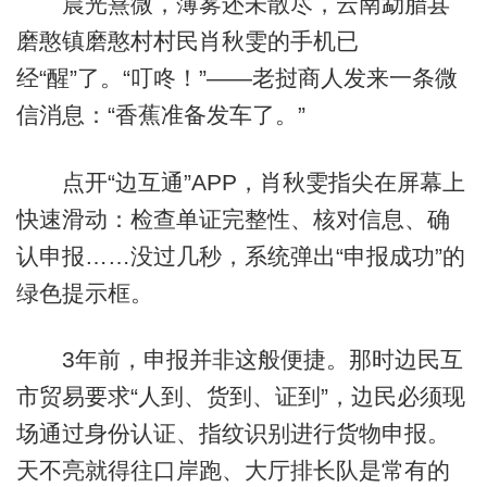
晨光熹微，薄雾还未散尽，云南勐腊县
磨憨镇磨憨村村民肖秋雯的手机已
经“醒”了。“叮咚！”——老挝商人发来一条微
信消息：“香蕉准备发车了。”
点开“边互通”APP，肖秋雯指尖在屏幕上
快速滑动：检查单证完整性、核对信息、确
认申报……没过几秒，系统弹出“申报成功”的
绿色提示框。
3年前，申报并非这般便捷。那时边民互
市贸易要求“人到、货到、证到”，边民必须现
场通过身份认证、指纹识别进行货物申报。
天不亮就得往口岸跑、大厅排长队是常有的