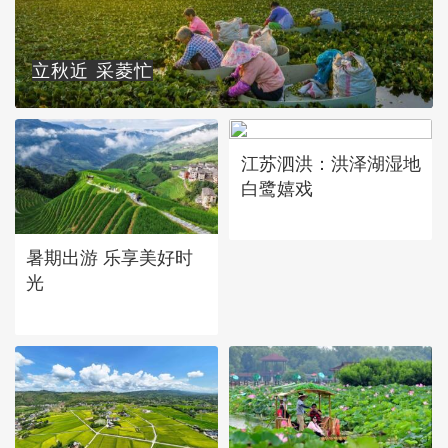
立秋近 采菱忙
江苏泗洪：洪泽湖湿地
白鹭嬉戏
暑期出游 乐享美好时
光