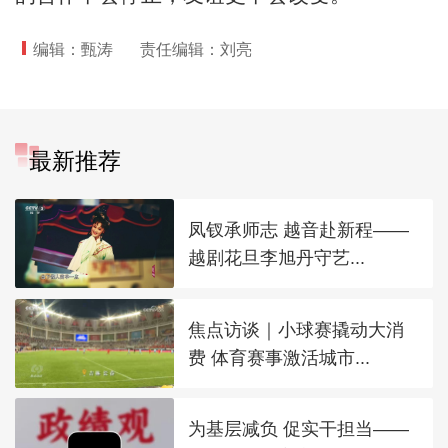
编辑：甄涛
责任编辑：刘亮
最新推荐
凤钗承师志 越音赴新程——
越剧花旦李旭丹守艺...
焦点访谈｜小球赛撬动大消
费 体育赛事激活城市...
为基层减负 促实干担当——