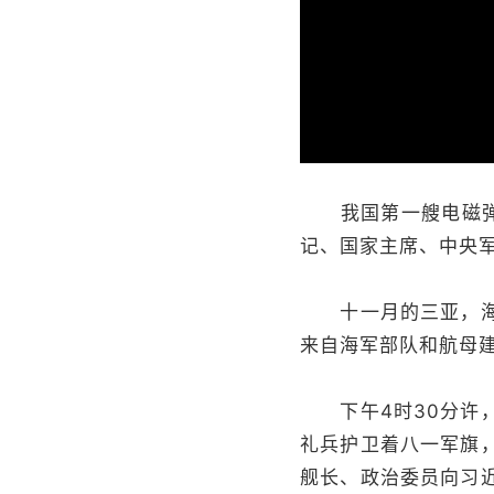
加
载
/
完
成
:
0%
我国第一艘电磁弹射
记、国家主席、中央
十一月的三亚，海阔
来自海军部队和航母建
下午4时30分许，
礼兵护卫着八一军旗
舰长、政治委员向习