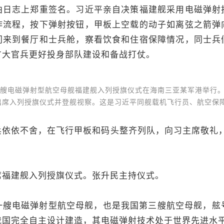
泊日志上郑重签名。习近平亲自决策福建舰采用电磁弹射
作流程，按下弹射按钮，甲板上空载的动子如离弦之箭弹
门来到餐厅和士兵舱，察看饮食和住宿保障情况，同士兵
广大官兵更好投身部队建设和备战打仗。
艘电磁弹射型航空母舰福建舰入列授旗仪式在海南三亚某军港举行。
出席入列授旗仪式并登舰视察。这是习近平同舰载机飞行员、航空保
依不舍，在飞行甲板和码头整齐列队，向习主席敬礼，
。
建舰入列授旗仪式。张升民主持仪式。
磁弹射型航空母舰，也是我国第三艘航空母舰，舷号为“
我国完全自主设计建造，其电磁弹射技术处于世界先进水