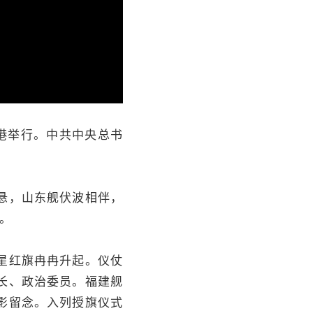
画
静
质
音
(m)
港举行。中共中央总书
悬，山东舰伏波相伴，
。
星红旗冉冉升起。仪仗
长、政治委员。福建舰
影留念。入列授旗仪式