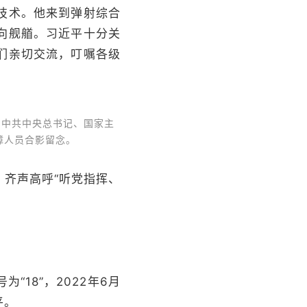
技术。他来到弹射综合
向舰艏。习近平十分关
们亲切交流，叮嘱各级
中共中央总书记、国家主
障人员合影留念。
齐声高呼“听党指挥、
18”，2022年6月
平。