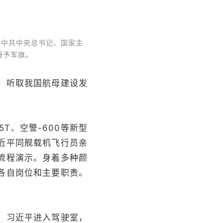
中共中央总书记、国家主
授予军旗。
，听取我国航母建设发
T、空警-600等新型
近平同舰载机飞行员亲
流程演示。身着多种颜
各自岗位和主要职责。
。
。习近平进入驾驶室，