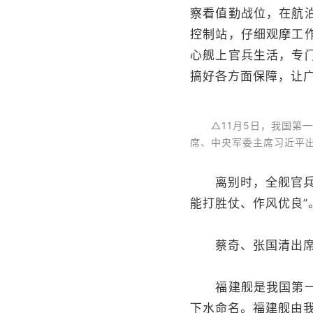
察看值勤战位，在航
控制站，仔细观摩工
心舰上官兵生活，专
搞好各方面保障，让
△11月5日，我国第一
席、中央军委主席习近平
离别时，全舰官兵依
能打胜仗、作风优良”
蔡奇、张国清出席福
福建舰是我国第一艘电
下水命名。福建舰由