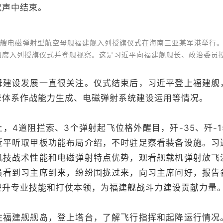
歌声中结束。
艘电磁弹射型航空母舰福建舰入列授旗仪式在海南三亚某军港举行。
出席入列授旗仪式并登舰视察。这是习近平向福建舰舰长、政治委员
设发展一直很关注。仪式结束后，习近平登上福建舰
母体系作战能力生成、电磁弹射系统建设运用等情况。
道阻拦索、3个弹射起飞位格外醒目，歼-35、歼-15
近平听取甲板功能布局介绍，不时驻足察看装备设施。习
机技战术性能和电磁弹射特点优势，观看舰载机弹射放飞
员看到习主席到来，纷纷围拢过来，向习主席问好，报告
提升专业技能和打仗本领，为福建舰战斗力建设贡献力量
建舰舰岛，登上塔台，了解飞行指挥和起降运行情况