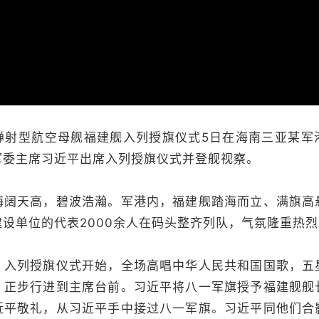
播
放
器。
型航空母舰福建舰入列授旗仪式5日在海南三亚某军
军委主席习近平出席入列授旗仪式并登舰视察。
天高，碧波浩瀚。军港内，福建舰踏海而立、满旗高
设单位的代表2000余人在码头整齐列队，气氛隆重热烈
入列授旗仪式开始，全场高唱中华人民共和国国歌，五
，正步行进到主席台前。习近平将八一军旗授予福建舰舰
近平敬礼，从习近平手中接过八一军旗。习近平同他们合