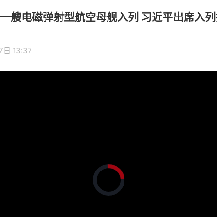
一艘电磁弹射型航空母舰入列 习近平出席入
7日 13:37
正
在
加
载
视
频