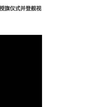
列授旗仪式并登舰视