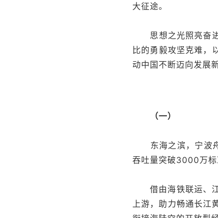
大征途。
思想之光照亮奋进之
比的勇毅攻坚克难，
动中国不断迈向发展
（一）
东海之滨，宁波舟山
吞吐量突破3000万
借由海铁联运、江海
上游，助力畅通长江