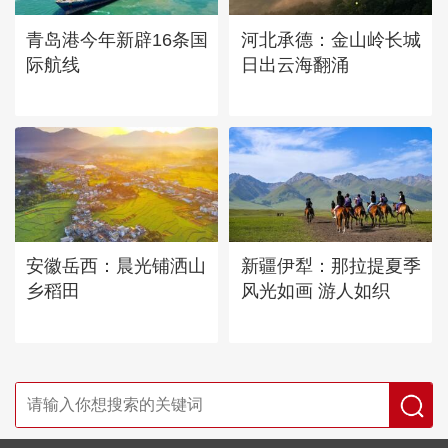
青岛港今年新辟16条国
河北承德：金山岭长城
际航线
日出云海翻涌
安徽岳西：晨光铺洒山
新疆伊犁：那拉提夏季
乡稻田
风光如画 游人如织