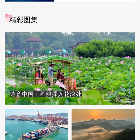
精彩图集
诗意中国：画船撑入花深处