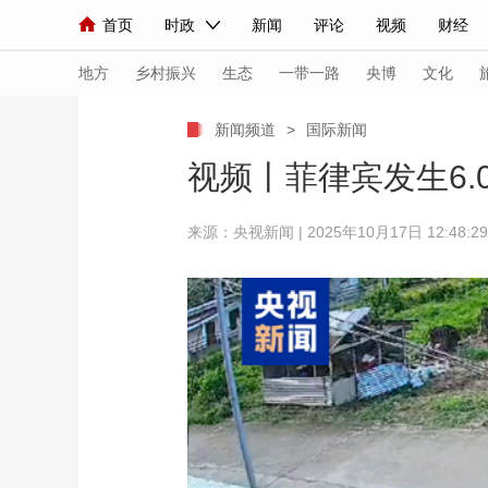
首页
时政
新闻
评论
视频
财经
人民领袖习近平
直播
海外频道
片库
iPanda
栏目大全
联播+
English
中国领导人
节目单
Монгол
听音
央视快评
微视频
习
地方
乡村振兴
生态
一带一路
央博
文化
新闻频道
>
国际新闻
总台春晚
网络春晚
共产党员网
秧纪录
视频丨菲律宾发生6.
来源：
央视新闻
| 2025年10月17日 12:48:29
新闻
国内
国际
评论
经济
军事
人民领袖习近平
联播+
热解读
天天学习
视频
小央视频
小央直播
直播中国
熊猫
现场
前线
比划
快看
蓝海中国
新兵
体育
直播
竞猜
2026年世界杯
2026
VIP会员
CCTV奥林匹克频道
生活体育大会