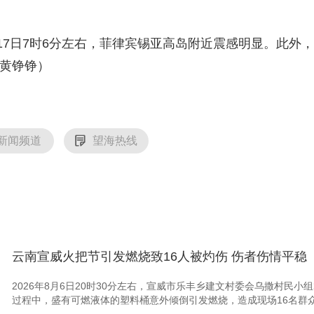
日7时6分左右，菲律宾锡亚高岛附近震感明显。此外，
 黄铮铮）
新闻频道
望海热线
云南宣威火把节引发燃烧致16人被灼伤 伤者伤情平稳
2026年8月6日20时30分左右，宣威市乐丰乡建文村委会乌撒村民
过程中，盛有可燃液体的塑料桶意外倾倒引发燃烧，造成现场16名群