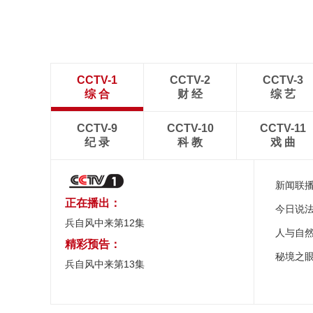
在望
CCTV-1
CCTV-2
CCTV-3
综 合
财 经
综 艺
CCTV-9
CCTV-10
CCTV-11
纪 录
科 教
戏 曲
新闻联
正在播出：
今日说
兵自风中来第12集
人与自
精彩预告：
秘境之
兵自风中来第13集