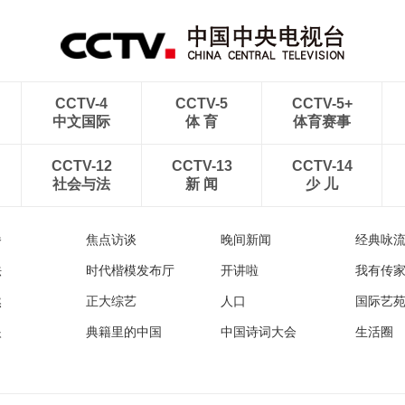
处
航线
CCTV-4
CCTV-5
CCTV-5+
中文国际
体 育
体育赛事
CCTV-12
CCTV-13
CCTV-14
社会与法
新 闻
少 儿
播
焦点访谈
晚间新闻
经典咏
法
时代楷模发布厅
开讲啦
我有传
然
正大综艺
人口
国际艺
眼
典籍里的中国
中国诗词大会
生活圈