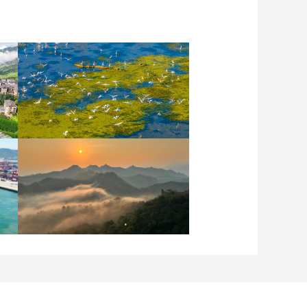
江苏泗洪：洪泽湖湿地白
鹭嬉戏
河北承德：金山岭长城日