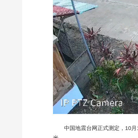
财经
教育
乡村振兴
生态环境
一带一路
大国智造
大国展会
大国保险
云顶对话
CCTV.节目官网
直播
节目单
栏目
片库
中国地震台网正式测定，10月17日