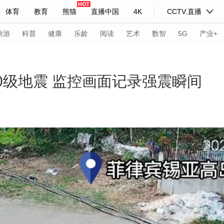
体育
教育
熊猫
直播中国
4K
CCTV.直播
式妙语
主持人
下载央视影音
热解读
天天学习
旅游
科普
健康
乐龄
阅读
艺术
数智
5G
产业+
纪录片网
国家大剧院
大型活动
0级地震 监控画面记录强震瞬间
科技
法治
文娱
人物
公益
图片
习式妙语
央视快评
央视网评
光华锐评
锋面
频道
VR/AR
4K专区
全景新闻
请入列
人生第一次
人生第二次
年冬奥会
CBA
NBA
中超
国足
国际足球
网球
综
体育江湖
文化体育
冰雪道路
足球道路