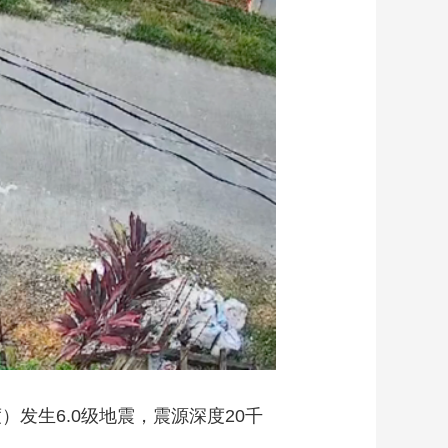
艺术
汽车
数智
5G
产业+
时尚
天气
才艺
网展
央央好物
）发生6.0级地震，震源深度20千