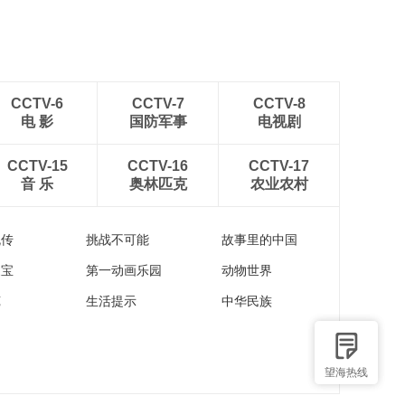
出云海翻涌
CCTV-6
CCTV-7
CCTV-8
电 影
国防军事
电视剧
CCTV-15
CCTV-16
CCTV-17
音 乐
奥林匹克
农业农村
流传
挑战不可能
故事里的中国
家宝
第一动画乐园
动物世界
苑
生活提示
中华民族
望海热线