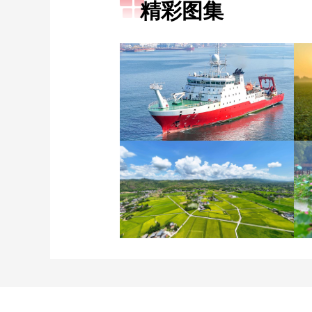
精彩图集
“科学”号完成西太平洋共
享科考航次返回青岛
重庆梁平：优质水稻丰收