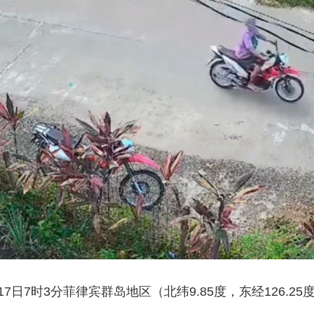
央博
非遗
文化
旅游
科普
健康
乐龄
阅读
云起
超级工厂
智敬中国
全民健康
颜选攻略
海洋
热播榜
总台企业白名单
7时3分菲律宾群岛地区（北纬9.85度，东经126.25度