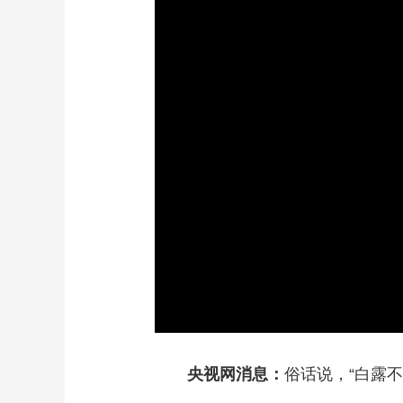
财经
教育
乡村振兴
生态环境
一带一路
大国智造
大国展会
大国保险
云顶对话
CCTV.节目官网
直播
节目单
栏目
片库
加
载
/
完
成
:
0%
央视网消息：
俗话说，“白露