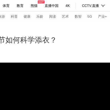
体育
教育
熊猫
直播中国
4K
CCTV.直播
式妙语
主持人
下载央视影音
热解读
天天学习
旅游
科普
健康
乐龄
阅读
艺术
数智
5G
产业+
纪录片网
国家大剧院
大型活动
时节如何科学添衣？
科技
法治
文娱
人物
公益
图片
习式妙语
央视快评
央视网评
光华锐评
锋面
频道
VR/AR
4K专区
全景新闻
请入列
人生第一次
人生第二次
年冬奥会
CBA
NBA
中超
国足
国际足球
网球
综
体育江湖
文化体育
冰雪道路
足球道路