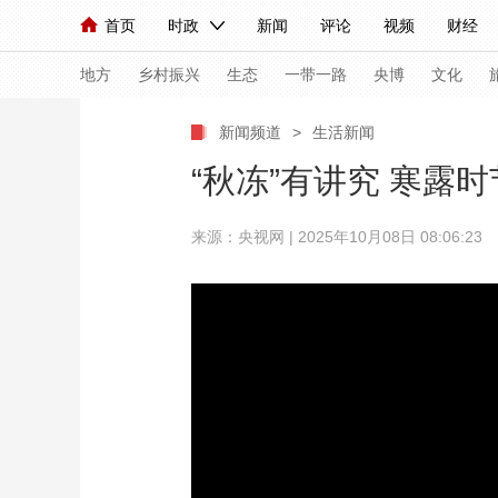
首页
时政
新闻
评论
视频
财经
人民领袖习近平
直播
海外频道
片库
iPanda
栏目大全
联播+
English
中国领导人
节目单
Монгол
听音
央视快评
微视频
习
地方
乡村振兴
生态
一带一路
央博
文化
新闻频道
>
生活新闻
总台春晚
网络春晚
共产党员网
秧纪录
“秋冻”有讲究 寒露
来源：央视网 | 2025年10月08日 08:06:23
新闻
国内
国际
评论
经济
军事
人民领袖习近平
联播+
热解读
天天学习
视频
小央视频
小央直播
直播中国
熊猫
现场
前线
比划
快看
蓝海中国
新兵
体育
直播
竞猜
2026年世界杯
2026
VIP会员
CCTV奥林匹克频道
生活体育大会