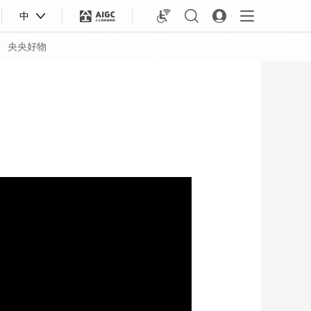
中
央央好物
合体育
亚冬会