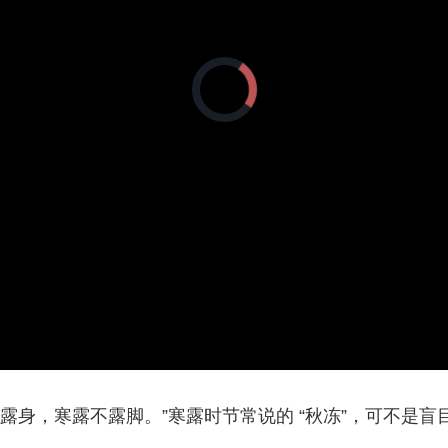
央博
非遗
文化
旅游
科普
健康
乐龄
阅读
云起
超级工厂
智敬中国
全民健康
颜选攻略
海洋
正
在
加
载
视
频
播
放
热播榜
总台企业白名单
器。
不露身，寒露不露脚。”寒露时节常说的 “秋冻”，可不是