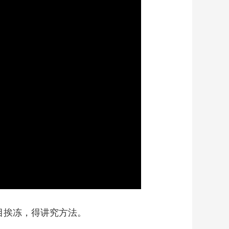
艺术
汽车
数智
5G
产业+
时尚
天气
才艺
网展
央央好物
画
静
质
音
(m)
盲目挨冻，得讲究方法。