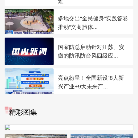
难
多地交出“全民健身”实践答卷
推动“文商旅体...
国家防总启动针对江苏、安
徽的防汛防台风四级应...
亮点纷呈！全国新设“8大新
兴产业+9大未来产...
“大地指纹”奏响夏夜文旅乐
精彩图集
章