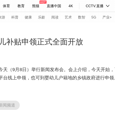
体育
教育
熊猫
直播中国
4K
CCTV.直播
式妙语
主持人
下载央视影音
热解读
天天学习
旅游
科普
健康
乐龄
阅读
艺术
数智
5G
产业+
纪录片网
国家大剧院
大型活动
儿补贴申领正式全面开放
科技
法治
文娱
人物
公益
图片
习式妙语
央视快评
央视网评
光华锐评
锋面
今天（9月8日）举行新闻发布会。会上介绍，今天开始
平台线上申领，也可到婴幼儿户籍地的乡镇政府进行申领
频道
VR/AR
4K专区
全景新闻
请入列
人生第一次
人生第二次
年冬奥会
CBA
NBA
中超
国足
国际足球
网球
综
新闻频道
体育江湖
文化体育
冰雪道路
足球道路