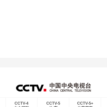
央博
非遗
文化
旅游
科普
健康
乐龄
阅读
云起
超级工厂
智敬中国
全民健康
颜选攻略
海洋
热播榜
总台企业白名单
CCTV-4
CCTV-5
CCTV-5+