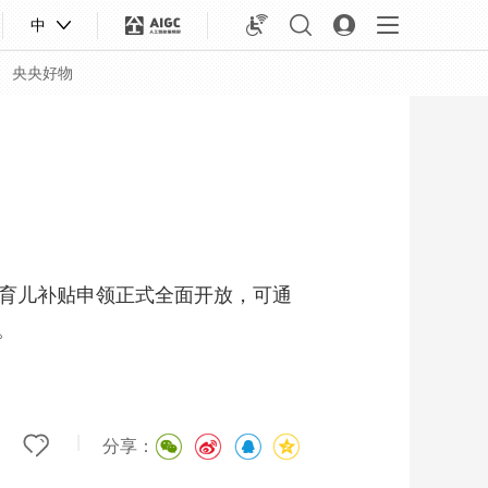
中
央央好物
，育儿补贴申领正式全面开放，可通
。
合体育
亚冬会
|
分享：