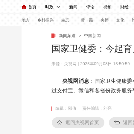
首页
时政
新闻
评论
视频
财经
人民领袖习近平
直播
海外频道
片库
iPanda
栏目大全
联播+
English
中国领导人
节目单
Монгол
听音
央视快评
微视频
习
地方
乡村振兴
生态
一带一路
央博
文化
新闻频道
>
中国新闻
总台春晚
网络春晚
共产党员网
秧纪录
国家卫健委：今起育
来源：央视网 | 2025年09月08日 15:50:59
新闻
国内
国际
评论
经济
军事
人民领袖习近平
联播+
热解读
天天学习
央视网消息
：国家卫生健康委
过支付宝、微信和各省份政务服务
视频
小央视频
小央直播
直播中国
熊猫
现场
前线
比划
快看
蓝海中国
新兵
编辑：郭倩
责任编辑：刘亮
体育
直播
竞猜
2026年世界杯
2026
返回央视网首页
返回
VIP会员
CCTV奥林匹克频道
生活体育大会