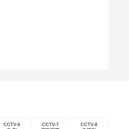
艺术
汽车
数智
5G
产业+
时尚
天气
才艺
网展
央央好物
CCTV-6
CCTV-7
CCTV-8