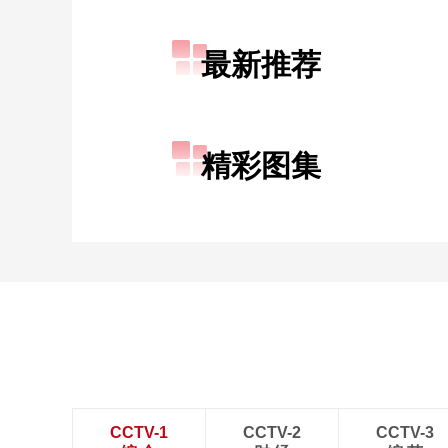
财经
教育
乡村振兴
生态环境
一带一路
最新推荐
大国智造
大国展会
大国保险
云顶对话
精彩图集
CCTV.节目官网
直播
节目单
栏目
片库
CCTV-1
CCTV-2
CCTV-3