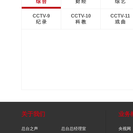
综 合
财 经
综 艺
CCTV-9
CCTV-10
CCTV-11
纪 录
科 教
戏 曲
关于我们
业务
总台之声
总台总经理室
央视网