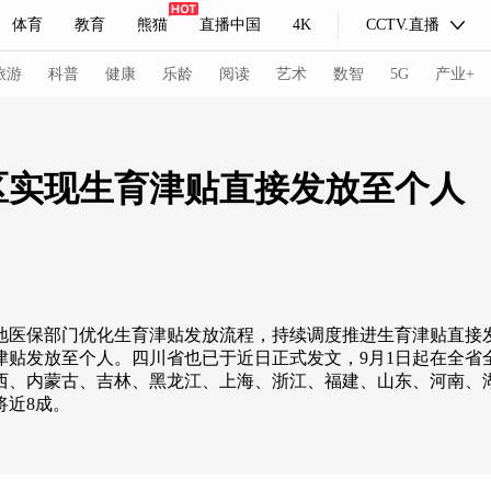
体育
教育
熊猫
直播中国
4K
CCTV.直播
式妙语
主持人
下载央视影音
热解读
天天学习
旅游
科普
健康
乐龄
阅读
艺术
数智
5G
产业+
纪录片网
国家大剧院
大型活动
区实现生育津贴直接发放至个人
科技
法治
文娱
人物
公益
图片
习式妙语
央视快评
央视网评
光华锐评
锋面
地医保部门优化生育津贴发放流程，持续调度推进生育津贴直接
频道
VR/AR
4K专区
全景新闻
贴发放至个人。四川省也已于近日正式发文，9月1日起在全省
西、内蒙古、吉林、黑龙江、上海、浙江、福建、山东、河南、
请入列
人生第一次
人生第二次
将近8成。
冬奥会
CBA
NBA
中超
国足
国际足球
网球
综
体育江湖
文化体育
冰雪道路
足球道路