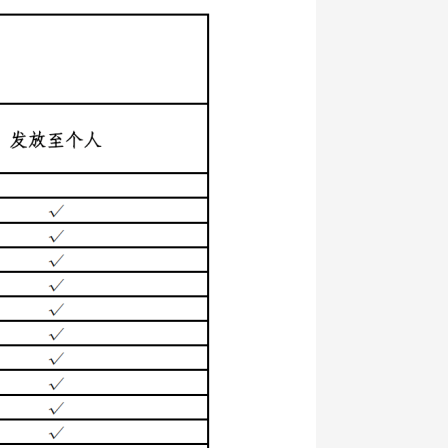
艺术
汽车
数智
5G
产业+
时尚
天气
才艺
网展
央央好物