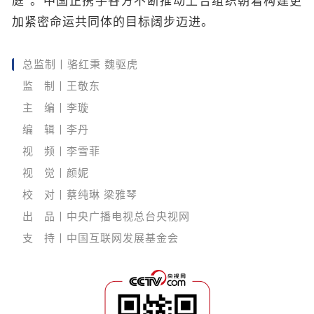
庭”。中国正携手各方不断推动上合组织朝着构建更
加紧密命运共同体的目标阔步迈进。
总监制丨骆红秉 魏驱虎
监 制丨王敬东
主 编丨李璇
编 辑丨李丹
视 频丨李雪菲
视 觉丨颜妮
校 对丨蔡纯琳 梁雅琴
出 品丨中央广播电视总台央视网
支 持丨中国互联网发展基金会