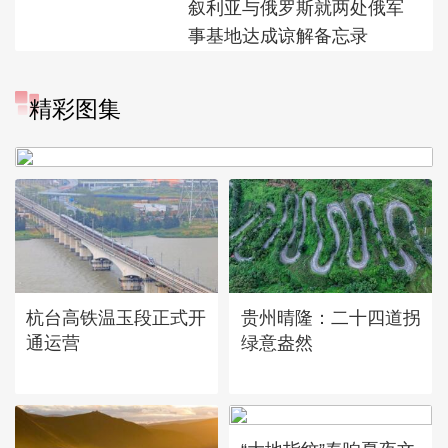
叙利亚与俄罗斯就两处俄军
事基地达成谅解备忘录
精彩图集
广西昭平: 高山秋茶采摘忙
杭台高铁温玉段正式开
贵州晴隆：二十四道拐
通运营
绿意盎然