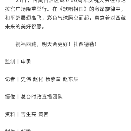
21日，西藏自治区成立60周年庆祝大会在布达
拉宫广场隆重举行。在《歌唱祖国》的激昂旋律中，
和平鸽展翅高飞，彩色气球腾空而起，寓意着对西藏
未来的美好祝愿。
祝福西藏，明天会更好！扎西德勒！
监制丨申勇
记者丨史伟 赵化 杨紫童 赵东辰
摄像丨总台时政直播团队
资料丨吉生亮 黄茜