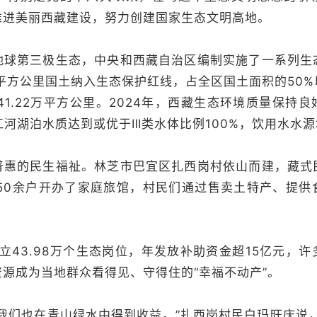
推进美丽西藏建设，努力创建国家生态文明高地。
第三极生态，中央和西藏自治区编制实施了一系列生
平方公里国土纳入生态保护红线，占全区国土面积的50
41.22万平方公里。2024年，西藏生态环境质量保持
要江河湖泊水质达到或优于Ⅲ类水体比例100%，饮用水水源
的民生福祉。林芝市巴宜区扎西岗村依山而建，藏式
有50余户开办了家庭旅馆，村民们通过售卖土特产、提供
43.98万个生态岗位，年发放补助资金超15亿元，
源成为当地群众看得见、守得住的“幸福不动产”。
们也在青山绿水中得到收益。”扎西岗村民白玛旺庆说，