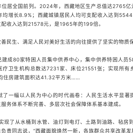
位居全国前列。2024年，西藏地区生产总值达2765
，年均增长8.9%；西藏城镇居民人均可支配收入达到55444
收入达到21578元，是1965年的199倍。
民生、满足人民对美好生活的向往提供了坚实的物质
成80家特困人员集中供养中心，集中供养特困人员58
疗卫生机构总数达7231家、床位21551张；实现所有
住房建筑面积达41.32平方米……
一幅以人民为中心的时代画卷：人民生活水平显著
生服务体系不断完善、多层次社会保障体系基本建成。
现了从水桶到水管、油灯到电灯、土路到油路、毡房到
负责同志说，“西藏面貌焕然一新，各族群众共享改革发