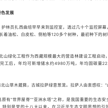
绿色发展
林员扎西曲培早早来到监控室，透过几十个监控屏幕
生长着油松、白皮松、侧柏等120多个树种，最初种下的
北山绿化工程作为西藏规模最大的营造林建设工程启动，
工程完工后，年均可新增储水约4980万吨，年均固碳量22
山草木葳蕤，古城拉萨绿意葱茏。拉萨人由衷感叹：“
有“世界屋脊”“亚洲水塔”之称，是我国重要的生态安
，特别是党的十八大以来，在习近平生态文明思想的引