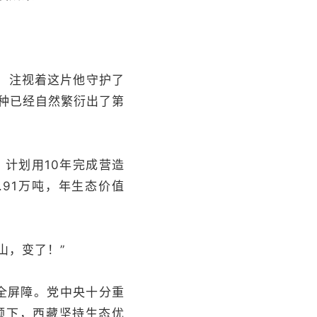
，注视着这片他守护了
树种已经自然繁衍出了第
计划用10年完成营造
.91万吨，年生态价值
山，变了！”
全屏障。党中央十分重
领下，西藏坚持生态优