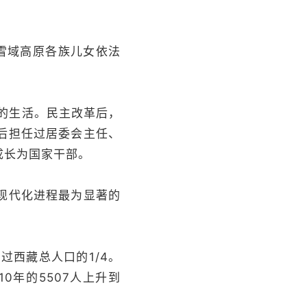
雪域高原各族儿女依法
的生活。民主改革后，
后担任过居委会主任、
成长为国家干部。
现代化进程最为显著的
过西藏总人口的1/4。
0年的5507人上升到