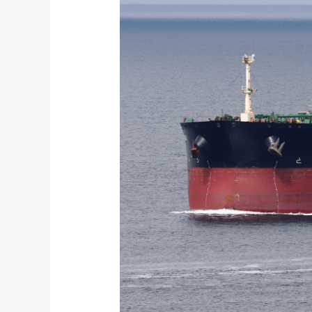
财经
教育
乡村振兴
生态环境
一带一路
大国智造
大国展会
大国保险
云顶对话
CCTV.节目官网
直播
节目单
栏目
片库