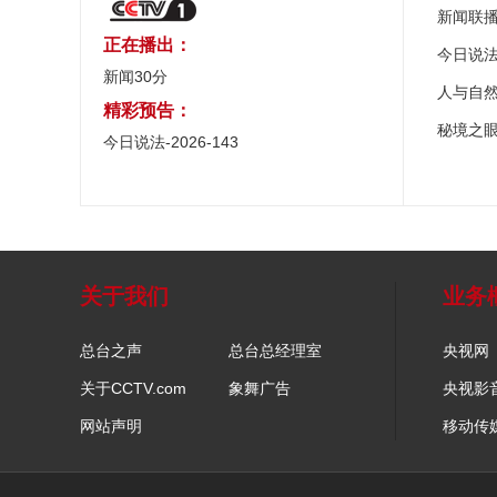
新闻联
正在播出：
今日说
新闻30分
人与自
精彩预告：
秘境之
今日说法-2026-143
关于我们
业务
总台之声
总台总经理室
央视网
关于CCTV.com
象舞广告
央视影
网站声明
移动传