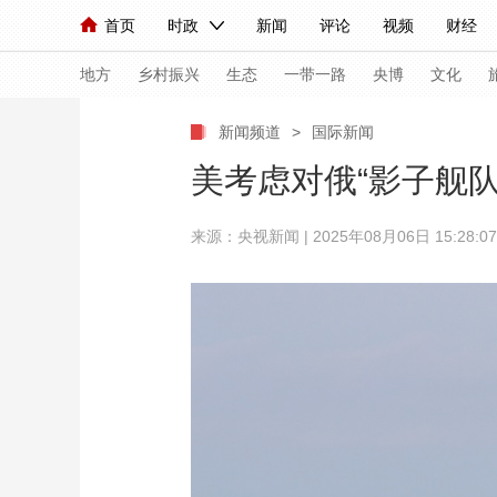
首页
时政
新闻
评论
视频
财经
人民领袖习近平
直播
海外频道
片库
iPanda
栏目大全
联播+
English
中国领导人
节目单
Монгол
听音
央视快评
微视频
习
地方
乡村振兴
生态
一带一路
央博
文化
新闻频道
>
国际新闻
总台春晚
网络春晚
共产党员网
秧纪录
美考虑对俄“影子舰队
来源：
央视新闻
| 2025年08月06日 15:28:07
新闻
国内
国际
评论
经济
军事
人民领袖习近平
联播+
热解读
天天学习
视频
小央视频
小央直播
直播中国
熊猫
现场
前线
比划
快看
蓝海中国
新兵
体育
直播
竞猜
2026年世界杯
2026
VIP会员
CCTV奥林匹克频道
生活体育大会