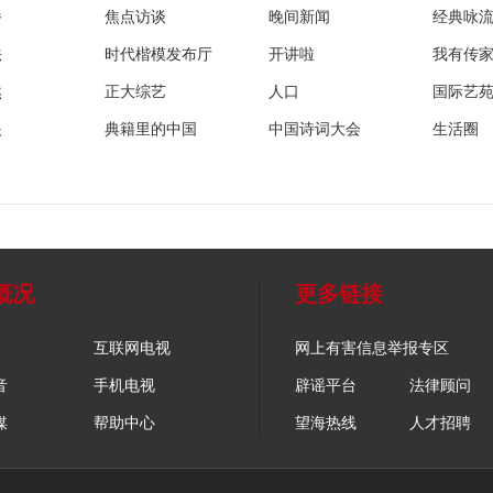
播
焦点访谈
晚间新闻
经典咏
法
时代楷模发布厅
开讲啦
我有传
然
正大综艺
人口
国际艺
眼
典籍里的中国
中国诗词大会
生活圈
概况
更多链接
互联网电视
网上有害信息举报专区
音
手机电视
辟谣平台
法律顾问
媒
帮助中心
望海热线
人才招聘