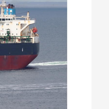
艺术
汽车
数智
5G
产业+
时尚
天气
才艺
网展
央央好物