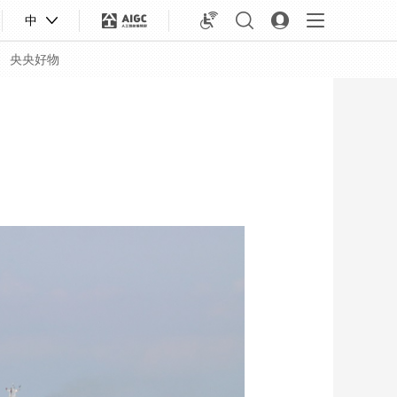
中
央央好物
合体育
亚冬会