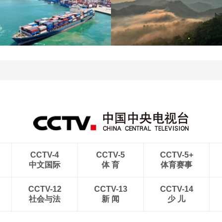
江苏泗洪：洪泽湖湿地白
暑期出游 乐享美好时光
鹭嬉戏
青岛港今年新辟16条国际
河北承德：金山岭长城日
航线
出云海翻涌
CCTV-4
CCTV-5
CCTV-5+
中文国际
体 育
体育赛事
CCTV-12
CCTV-13
CCTV-14
社会与法
新 闻
少 儿