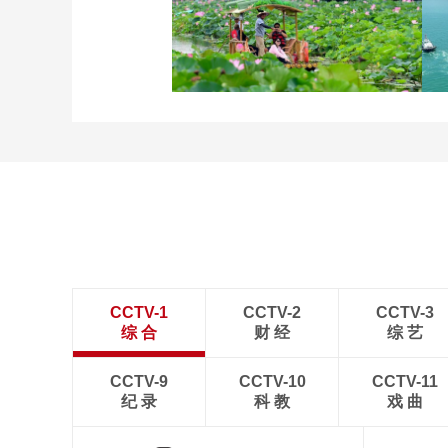
立秋近 采菱忙
诗意中国：画船撑入花深
处
CCTV-1
CCTV-2
CCTV-3
综 合
财 经
综 艺
CCTV-9
CCTV-10
CCTV-11
纪 录
科 教
戏 曲