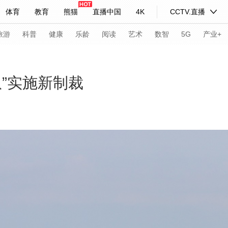
体育
教育
熊猫
直播中国
4K
CCTV.直播
式妙语
主持人
下载央视影音
热解读
天天学习
旅游
科普
健康
乐龄
阅读
艺术
数智
5G
产业+
纪录片网
国家大剧院
大型活动
”实施新制裁
科技
法治
文娱
人物
公益
图片
习式妙语
央视快评
央视网评
光华锐评
锋面
频道
VR/AR
4K专区
全景新闻
请入列
人生第一次
人生第二次
年冬奥会
CBA
NBA
中超
国足
国际足球
网球
综
体育江湖
文化体育
冰雪道路
足球道路