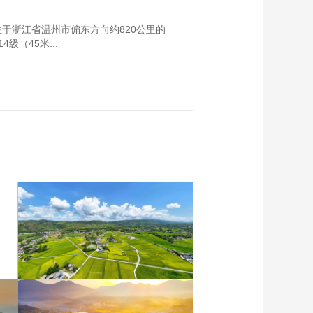
位于浙江省温州市偏东方向约820公里的
级（45米...