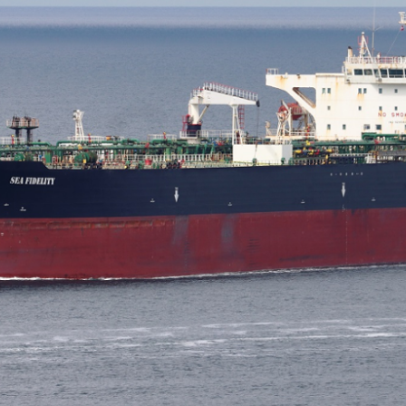
央博
非遗
文化
旅游
科普
健康
乐龄
阅读
云起
超级工厂
智敬中国
全民健康
颜选攻略
海洋
热播榜
总台企业白名单