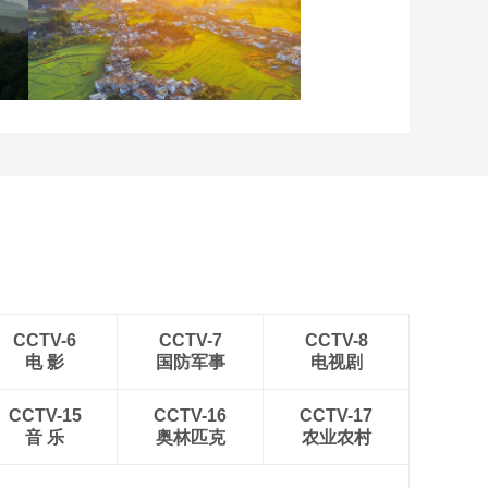
重庆梁平：优质水稻丰收
在望
安徽岳西：晨光铺洒山乡
稻田
CCTV-6
CCTV-7
CCTV-8
电 影
国防军事
电视剧
CCTV-15
CCTV-16
CCTV-17
音 乐
奥林匹克
农业农村