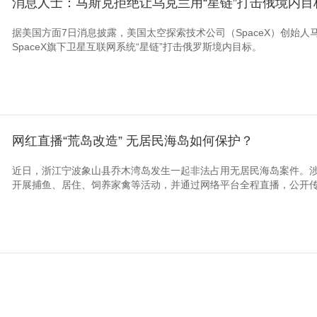
消息人士：马斯克拒绝让乌克兰用“星链”打击俄境内目
据美国方面7日消息披露，美国太空探索技术公司（SpaceX）创始
SpaceX旗下卫星互联网系统“星链”打击俄罗斯境内目标。
网红直播“荒岛改造” 无居民海岛如何保护？
近日，浙江宁波象山县乔木湾岛发生一起非法占用无居民海岛案件。
开展捕鱼、居住、饲养家禽等活动，并通过网络平台全程直播，公开传播