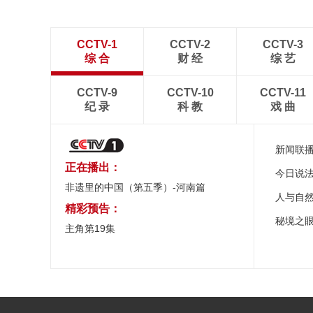
CCTV-1
CCTV-2
CCTV-3
综 合
财 经
综 艺
CCTV-9
CCTV-10
CCTV-11
纪 录
科 教
戏 曲
新闻联
正在播出：
今日说
非遗里的中国（第五季）-河南篇
人与自
精彩预告：
秘境之
主角第19集