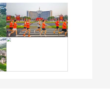
各地民众多彩方式迎全民
健身日
江苏泗洪：洪泽湖湿地白
鹭嬉戏