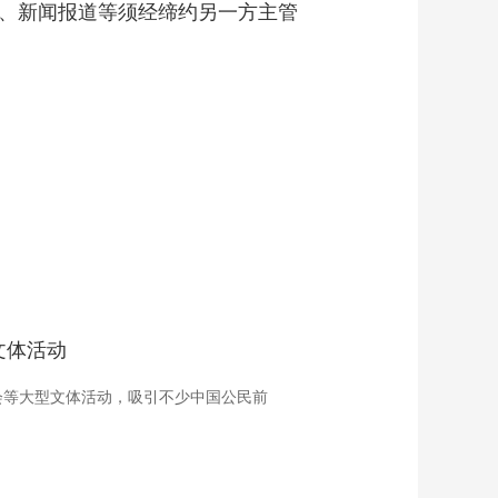
、新闻报道等须经缔约另一方主管
艺术
汽车
数智
5G
产业+
时尚
天气
才艺
网展
央央好物
文体活动
会等大型文体活动，吸引不少中国公民前