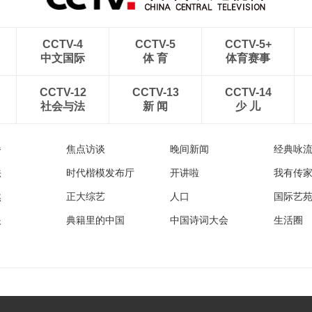
CCTV-4
CCTV-5
CCTV-5+
中文国际
体 育
体育赛事
CCTV-12
CCTV-13
CCTV-14
社会与法
新 闻
少 儿
播
焦点访谈
晚间新闻
经典咏
法
时代楷模发布厅
开讲啦
我有传
然
正大综艺
人口
国际艺
眼
典籍里的中国
中国诗词大会
生活圈