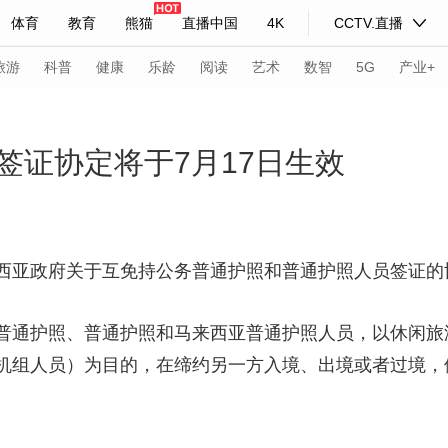
体育
教育
熊猫
直播中国
4K
CCTV.直播
式妙语
主持人
下载央视影音
热解读
天天学习
旅游
科普
健康
乐龄
阅读
艺术
数智
5G
产业+
纪录片网
国家大剧院
大型活动
签证协定将于7月17日生效
科技
法治
文娱
人物
公益
图片
习式妙语
央视快评
央视网评
光华锐评
锋面
亚政府关于互免持公务普通护照和普通护照人员签证的
频道
VR/AR
4K专区
全景新闻
通护照、普通护照和马来西亚普通护照人员，以休闲旅
请入列
人生第一次
人生第二次
机组人员）为目的，在缔约另一方入境、出境或者过境，停
年冬奥会
CBA
NBA
中超
国足
国际足球
网球
综
体育江湖
文化体育
冰雪道路
足球道路