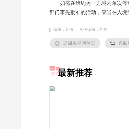
如需在缔约另一方境内单次停留逾
财经
教育
乡村振兴
生态环境
一带一路
部门事先批准的活动，应当在入境
大国智造
大国展会
大国保险
云顶对话
编辑：郭倩
责任编辑：刘亮
返回央视网首页
返回
CCTV.节目官网
直播
节目单
栏目
片库
最新推荐