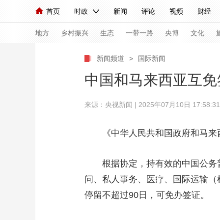
首页
时政
新闻
评论
视频
财经
人民领袖习近平
直播
海外频道
片库
iPanda
栏目大全
联播+
English
中国领导人
节目单
Монгол
听音
央视快评
微视频
习
地方
乡村振兴
生态
一带一路
央博
文化
新闻频道
>
国际新闻
总台春晚
网络春晚
共产党员网
秧纪录
中国和马来西亚互免
来源：
央视新闻
| 2025年07月10日 17:58:31
新闻
国内
国际
评论
经济
军事
人民领袖习近平
联播+
热解读
天天学习
《中华人民共和国政府和马来西
视频
小央视频
小央直播
直播中国
熊猫
根据协定，持有效的中国公务普
现场
前线
比划
快看
蓝海中国
新兵
问、私人事务、医疗、国际运输（
体育
直播
停留不超过90日，可免办签证。
竞猜
2026年世界杯
2026
VIP会员
CCTV奥林匹克频道
生活体育大会