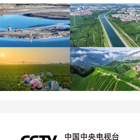
青海大柴旦翡翠湖晶莹剔
南水北调中线工程调水突
透
破800亿立方米
立秋近 采菱忙
暑期出游 乐享美好时光