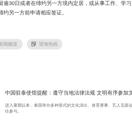
30日或者在缔约另一方境内定居，或从事工作、学习
央博
非遗
文化
旅游
科普
健康
乐龄
阅读
缔约另一方前申请相应签证。
云起
超级工厂
智敬中国
全民健康
颜选攻略
海洋
新闻频道
望海热线
热播榜
总台企业白名单
中国驻泰使馆提醒：遵守当地法律法规 文明有序参加
进入暑期以来，泰国举办多种形式的文化演出、体育赛事、艺人见面
往参与。